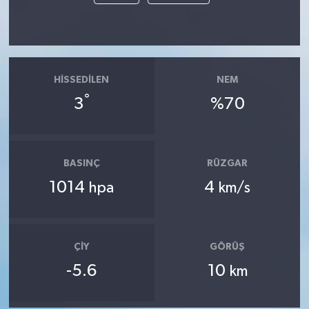
HISSEDILEN
NEM
°
3
%70
BASINÇ
RÜZGAR
1014
4
hpa
km/s
ÇIY
GÖRÜŞ
-5.6
10
km