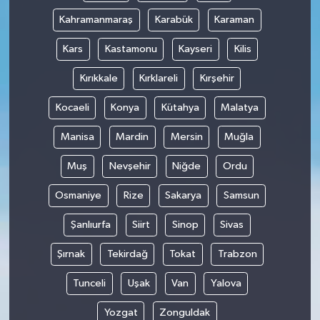
Kahramanmaraş
Karabük
Karaman
Kars
Kastamonu
Kayseri
Kilis
Kırıkkale
Kırklareli
Kırşehir
Kocaeli
Konya
Kütahya
Malatya
Manisa
Mardin
Mersin
Muğla
Muş
Nevşehir
Niğde
Ordu
Osmaniye
Rize
Sakarya
Samsun
Şanlıurfa
Siirt
Sinop
Sivas
Şırnak
Tekirdağ
Tokat
Trabzon
Tunceli
Uşak
Van
Yalova
Yozgat
Zonguldak