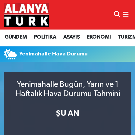
GÜNDEM
Nöbetçi Eczaneler
GÜNDEM
POLİTİKA
ASAYİŞ
EKONOMİ
TURİZ
POLİTİKA
Hava Durumu
ASAYİŞ
Namaz Vakitleri
Yenimahalle Hava Durumu
EKONOMİ
Trafik Durumu
Yenimahalle Bugün, Yarın ve 1
TURİZM
Süper Lig Puan Durumu ve Fikstür
Haftalık Hava Durumu Tahmini
SPOR
Tüm Manşetler
ŞU AN
ÇEVRE
Son Dakika Haberleri
KÜLTÜR SANAT
Haber Arşivi