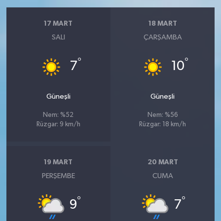
17 MART
18 MART
SALI
ÇARŞAMBA
°
°
7
10
Güneşli
Güneşli
Nem: %52
Nem: %56
Rüzgar: 9 km/h
Rüzgar: 18 km/h
19 MART
20 MART
PERŞEMBE
CUMA
°
°
9
7