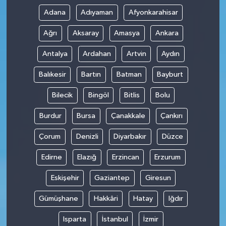
Adana
Adıyaman
Afyonkarahisar
Ağrı
Aksaray
Amasya
Ankara
Antalya
Ardahan
Artvin
Aydın
Balıkesir
Bartın
Batman
Bayburt
Bilecik
Bingöl
Bitlis
Bolu
Burdur
Bursa
Çanakkale
Çankırı
Çorum
Denizli
Diyarbakır
Düzce
Edirne
Elazığ
Erzincan
Erzurum
Eskişehir
Gaziantep
Giresun
Gümüşhane
Hakkâri
Hatay
Iğdır
Isparta
İstanbul
İzmir