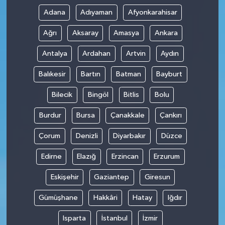
Adana
Adıyaman
Afyonkarahisar
Ağrı
Aksaray
Amasya
Ankara
Antalya
Ardahan
Artvin
Aydın
Balıkesir
Bartın
Batman
Bayburt
Bilecik
Bingöl
Bitlis
Bolu
Burdur
Bursa
Çanakkale
Çankırı
Çorum
Denizli
Diyarbakır
Düzce
Edirne
Elazığ
Erzincan
Erzurum
Eskişehir
Gaziantep
Giresun
Gümüşhane
Hakkâri
Hatay
Iğdır
Isparta
İstanbul
İzmir