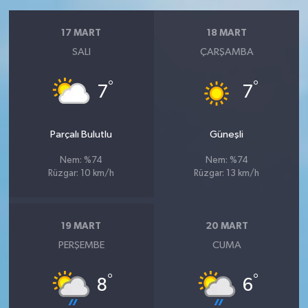
17 MART
18 MART
SALI
ÇARŞAMBA
°
°
7
7
Parçalı Bulutlu
Güneşli
Nem: %74
Nem: %74
Rüzgar: 10 km/h
Rüzgar: 13 km/h
19 MART
20 MART
PERŞEMBE
CUMA
°
°
8
6