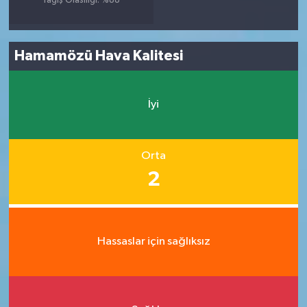
Yağış Olasılığı: %88
Hamamözü Hava Kalitesi
İyi
Orta
2
Hassaslar için sağlıksız