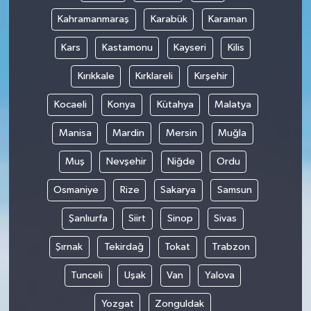
Kahramanmaraş
Karabük
Karaman
Kars
Kastamonu
Kayseri
Kilis
Kırıkkale
Kırklareli
Kırşehir
Kocaeli
Konya
Kütahya
Malatya
Manisa
Mardin
Mersin
Muğla
Muş
Nevşehir
Niğde
Ordu
Osmaniye
Rize
Sakarya
Samsun
Şanlıurfa
Siirt
Sinop
Sivas
Şırnak
Tekirdağ
Tokat
Trabzon
Tunceli
Uşak
Van
Yalova
Yozgat
Zonguldak