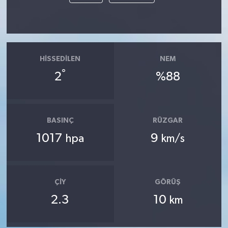
HISSEDILEN
NEM
°
2
%88
BASINÇ
RÜZGAR
1017
9
hpa
km/s
ÇIY
GÖRÜŞ
2.3
10
km