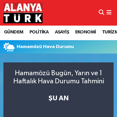
GÜNDEM
Nöbetçi Eczaneler
GÜNDEM
POLİTİKA
ASAYİŞ
EKONOMİ
TURİZ
POLİTİKA
Hava Durumu
ASAYİŞ
Namaz Vakitleri
Hamamözü Hava Durumu
EKONOMİ
Trafik Durumu
Hamamözü Bugün, Yarın ve 1
TURİZM
Süper Lig Puan Durumu ve Fikstür
Haftalık Hava Durumu Tahmini
SPOR
Tüm Manşetler
ŞU AN
ÇEVRE
Son Dakika Haberleri
KÜLTÜR SANAT
Haber Arşivi