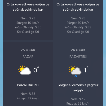
Orta kuvvetli veya yoğun ve
Orta kuvvetli veya yoğun ve
sağnak şeklinde kar
sağnak şeklinde kar
Nem: %73
Nem: %78
Rüzgar: 10 km/h
Rüzgar: 10 km/h
Yağış Olasılığı: %85
Yağış Olasılığı: %89
Kar Olasılığı: %6
Kar Olasılığı: %6
25 OCAK
26 OCAK
PAZAR
PAZARTESI
°
°
0
1
Parçalı Bulutlu
Bölgesel düzensiz yağmur
yağışlı
Nem: %53
Rüzgar: 12 km/h
Nem: %62
Rüzgar: 32 km/h