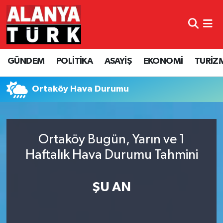
GÜNDEM
Nöbetçi Eczaneler
GÜNDEM
POLİTİKA
ASAYİŞ
EKONOMİ
TURİZ
POLİTİKA
Hava Durumu
ASAYİŞ
Namaz Vakitleri
Ortaköy Hava Durumu
EKONOMİ
Trafik Durumu
Ortaköy Bugün, Yarın ve 1
TURİZM
Süper Lig Puan Durumu ve Fikstür
Haftalık Hava Durumu Tahmini
SPOR
Tüm Manşetler
ŞU AN
ÇEVRE
Son Dakika Haberleri
KÜLTÜR SANAT
Haber Arşivi