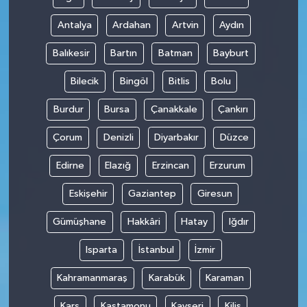
Antalya
Ardahan
Artvin
Aydın
Balıkesir
Bartın
Batman
Bayburt
Bilecik
Bingöl
Bitlis
Bolu
Burdur
Bursa
Çanakkale
Çankırı
Çorum
Denizli
Diyarbakır
Düzce
Edirne
Elazığ
Erzincan
Erzurum
Eskişehir
Gaziantep
Giresun
Gümüşhane
Hakkâri
Hatay
Iğdır
Isparta
İstanbul
İzmir
Kahramanmaraş
Karabük
Karaman
Kars
Kastamonu
Kayseri
Kilis