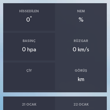
HISSEDILEN
NEM
°
0
%
BASINÇ
RÜZGAR
0
0
hpa
km/s
ÇIY
GÖRÜŞ
km
21 OCAK
22 OCAK