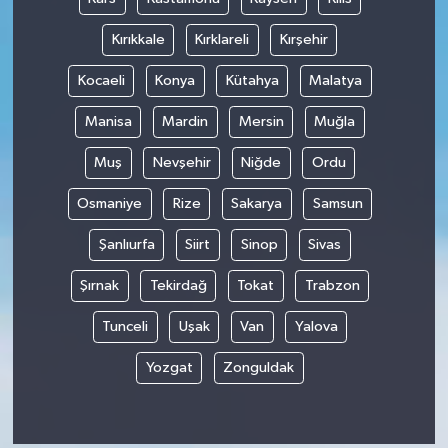
Kırıkkale
Kırklareli
Kırşehir
Kocaeli
Konya
Kütahya
Malatya
Manisa
Mardin
Mersin
Muğla
Muş
Nevşehir
Niğde
Ordu
Osmaniye
Rize
Sakarya
Samsun
Şanlıurfa
Siirt
Sinop
Sivas
Şırnak
Tekirdağ
Tokat
Trabzon
Tunceli
Uşak
Van
Yalova
Yozgat
Zonguldak