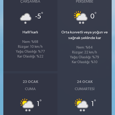
ÇARŞAMBA
PERŞEMBE
°
°
-5
0
Hafif karlı
Orta kuvvetli veya yoğun ve
sağnak şeklinde kar
Nem: %68
Rüzgar: 10 km/h
Nem: %64
Yağış Olasılığı: %77
Rüzgar: 22 km/h
Kar Olasılığı: %22
Yağış Olasılığı: %79
Kar Olasılığı: %10
23 OCAK
24 OCAK
CUMA
CUMARTESI
°
°
1
1