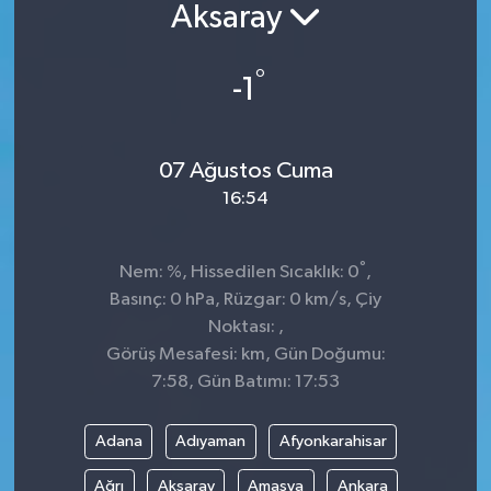
Aksaray
°
-1
07 Ağustos Cuma
16:54
°
Nem: %, Hissedilen Sıcaklık: 0
,
Basınç: 0 hPa, Rüzgar: 0 km/s, Çiy
Noktası: ,
Görüş Mesafesi: km, Gün Doğumu:
7:58, Gün Batımı: 17:53
Adana
Adıyaman
Afyonkarahisar
Ağrı
Aksaray
Amasya
Ankara