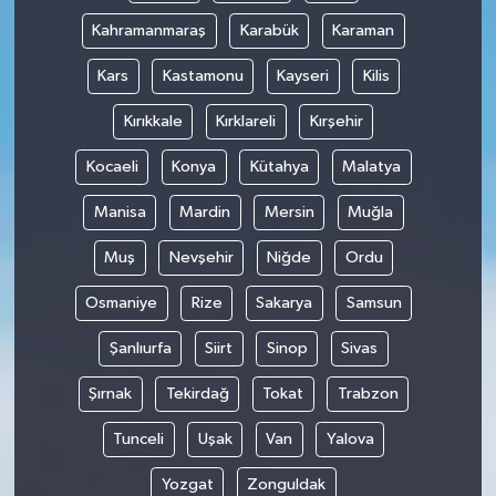
Kahramanmaraş
Karabük
Karaman
Kars
Kastamonu
Kayseri
Kilis
Kırıkkale
Kırklareli
Kırşehir
Kocaeli
Konya
Kütahya
Malatya
Manisa
Mardin
Mersin
Muğla
Muş
Nevşehir
Niğde
Ordu
Osmaniye
Rize
Sakarya
Samsun
Şanlıurfa
Siirt
Sinop
Sivas
Şırnak
Tekirdağ
Tokat
Trabzon
Tunceli
Uşak
Van
Yalova
Yozgat
Zonguldak