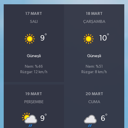
17 MART
18 MART
SALI
ÇARŞAMBA
°
°
9
10
Güneşli
Güneşli
Nem: %46
Nem: %51
Rüzgar: 12 km/h
Rüzgar: 8 km/h
19 MART
20 MART
PERŞEMBE
CUMA
°
°
9
6