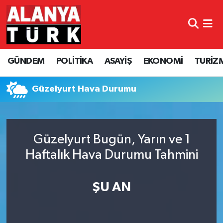
GÜNDEM
Nöbetçi Eczaneler
GÜNDEM
POLİTİKA
ASAYİŞ
EKONOMİ
TURİZ
POLİTİKA
Hava Durumu
ASAYİŞ
Namaz Vakitleri
Güzelyurt Hava Durumu
EKONOMİ
Trafik Durumu
Güzelyurt Bugün, Yarın ve 1
TURİZM
Süper Lig Puan Durumu ve Fikstür
Haftalık Hava Durumu Tahmini
SPOR
Tüm Manşetler
ŞU AN
ÇEVRE
Son Dakika Haberleri
KÜLTÜR SANAT
Haber Arşivi