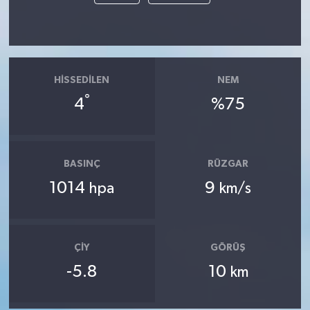
HISSEDILEN
NEM
°
4
%75
BASINÇ
RÜZGAR
1014
9
hpa
km/s
ÇIY
GÖRÜŞ
-5.8
10
km