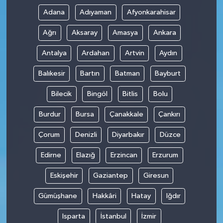
Adana
Adıyaman
Afyonkarahisar
Ağrı
Aksaray
Amasya
Ankara
Antalya
Ardahan
Artvin
Aydın
Balıkesir
Bartın
Batman
Bayburt
Bilecik
Bingöl
Bitlis
Bolu
Burdur
Bursa
Çanakkale
Çankırı
Çorum
Denizli
Diyarbakır
Düzce
Edirne
Elazığ
Erzincan
Erzurum
Eskişehir
Gaziantep
Giresun
Gümüşhane
Hakkâri
Hatay
Iğdır
Isparta
İstanbul
İzmir