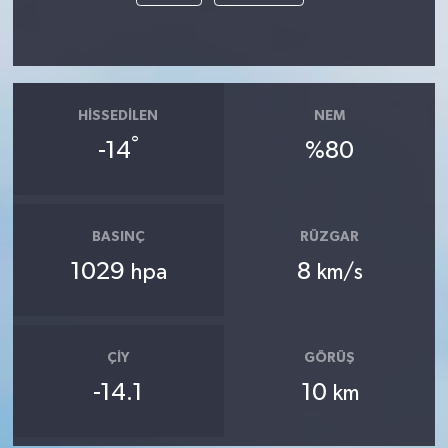
HISSEDILEN
NEM
°
-14
%80
BASINÇ
RÜZGAR
1029
8
hpa
km/s
ÇIY
GÖRÜŞ
-14.1
10
km