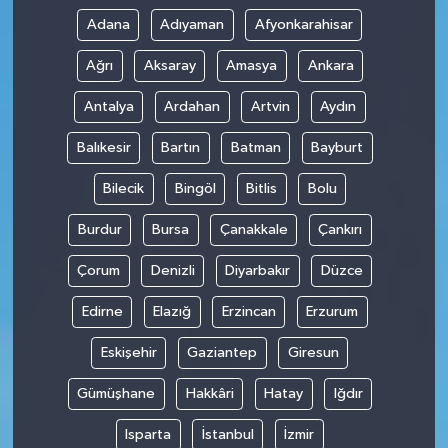
Adana
Adıyaman
Afyonkarahisar
Ağrı
Aksaray
Amasya
Ankara
Antalya
Ardahan
Artvin
Aydın
Balıkesir
Bartın
Batman
Bayburt
Bilecik
Bingöl
Bitlis
Bolu
Burdur
Bursa
Çanakkale
Çankırı
Çorum
Denizli
Diyarbakır
Düzce
Edirne
Elazığ
Erzincan
Erzurum
Eskişehir
Gaziantep
Giresun
Gümüşhane
Hakkâri
Hatay
Iğdır
Isparta
İstanbul
İzmir