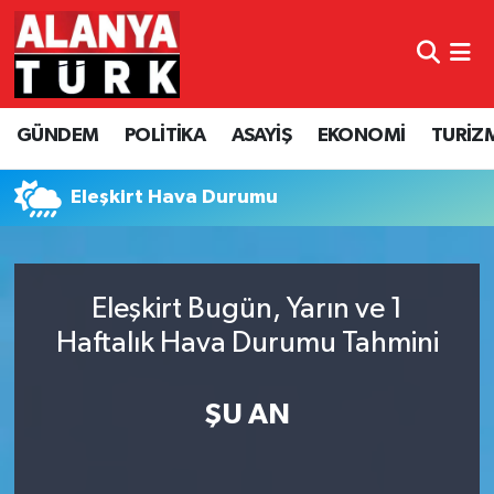
GÜNDEM
Nöbetçi Eczaneler
GÜNDEM
POLİTİKA
ASAYİŞ
EKONOMİ
TURİZ
POLİTİKA
Hava Durumu
ASAYİŞ
Namaz Vakitleri
Eleşkirt Hava Durumu
EKONOMİ
Trafik Durumu
Eleşkirt Bugün, Yarın ve 1
TURİZM
Süper Lig Puan Durumu ve Fikstür
Haftalık Hava Durumu Tahmini
SPOR
Tüm Manşetler
ŞU AN
ÇEVRE
Son Dakika Haberleri
KÜLTÜR SANAT
Haber Arşivi