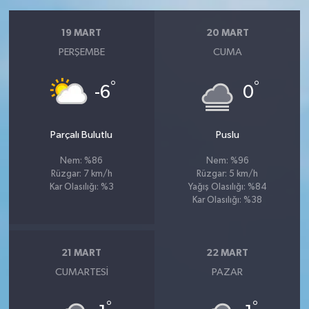
19 MART
20 MART
PERŞEMBE
CUMA
°
°
-6
0
Parçalı Bulutlu
Puslu
Nem: %86
Nem: %96
Rüzgar: 7 km/h
Rüzgar: 5 km/h
Kar Olasılığı: %3
Yağış Olasılığı: %84
Kar Olasılığı: %38
21 MART
22 MART
CUMARTESI
PAZAR
°
°