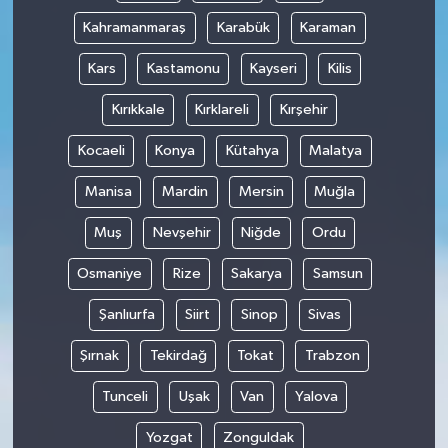
Kahramanmaraş
Karabük
Karaman
Kars
Kastamonu
Kayseri
Kilis
Kırıkkale
Kırklareli
Kırşehir
Kocaeli
Konya
Kütahya
Malatya
Manisa
Mardin
Mersin
Muğla
Muş
Nevşehir
Niğde
Ordu
Osmaniye
Rize
Sakarya
Samsun
Şanlıurfa
Siirt
Sinop
Sivas
Şırnak
Tekirdağ
Tokat
Trabzon
Tunceli
Uşak
Van
Yalova
Yozgat
Zonguldak