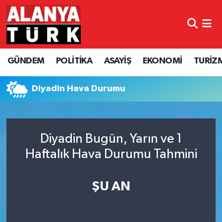
GÜNDEM
Nöbetçi Eczaneler
GÜNDEM
POLİTİKA
ASAYİŞ
EKONOMİ
TURİZ
POLİTİKA
Hava Durumu
ASAYİŞ
Namaz Vakitleri
Diyadin Hava Durumu
EKONOMİ
Trafik Durumu
Diyadin Bugün, Yarın ve 1
TURİZM
Süper Lig Puan Durumu ve Fikstür
Haftalık Hava Durumu Tahmini
SPOR
Tüm Manşetler
ŞU AN
ÇEVRE
Son Dakika Haberleri
KÜLTÜR SANAT
Haber Arşivi