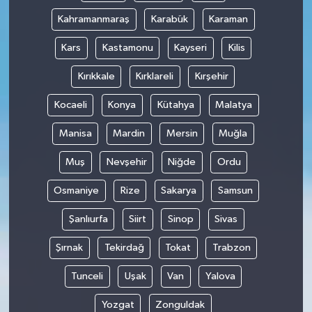
Kahramanmaraş
Karabük
Karaman
Kars
Kastamonu
Kayseri
Kilis
Kırıkkale
Kırklareli
Kırşehir
Kocaeli
Konya
Kütahya
Malatya
Manisa
Mardin
Mersin
Muğla
Muş
Nevşehir
Niğde
Ordu
Osmaniye
Rize
Sakarya
Samsun
Şanlıurfa
Siirt
Sinop
Sivas
Şırnak
Tekirdağ
Tokat
Trabzon
Tunceli
Uşak
Van
Yalova
Yozgat
Zonguldak