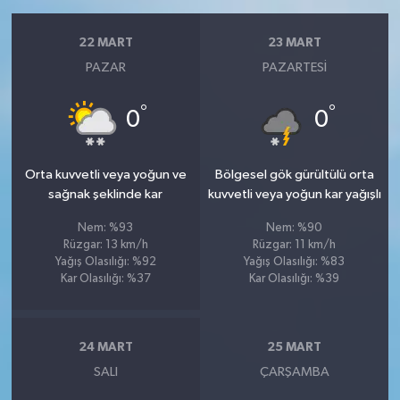
22 MART
23 MART
PAZAR
PAZARTESI
°
°
0
0
Orta kuvvetli veya yoğun ve
Bölgesel gök gürültülü orta
sağnak şeklinde kar
kuvvetli veya yoğun kar yağışlı
Nem: %93
Nem: %90
Rüzgar: 13 km/h
Rüzgar: 11 km/h
Yağış Olasılığı: %92
Yağış Olasılığı: %83
Kar Olasılığı: %37
Kar Olasılığı: %39
24 MART
25 MART
SALI
ÇARŞAMBA