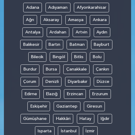
Adana
Adıyaman
Afyonkarahisar
Ağrı
Aksaray
Amasya
Ankara
Antalya
Ardahan
Artvin
Aydın
Balıkesir
Bartın
Batman
Bayburt
Bilecik
Bingöl
Bitlis
Bolu
Burdur
Bursa
Çanakkale
Çankırı
Çorum
Denizli
Diyarbakır
Düzce
Edirne
Elazığ
Erzincan
Erzurum
Eskişehir
Gaziantep
Giresun
Gümüşhane
Hakkâri
Hatay
Iğdır
Isparta
İstanbul
İzmir