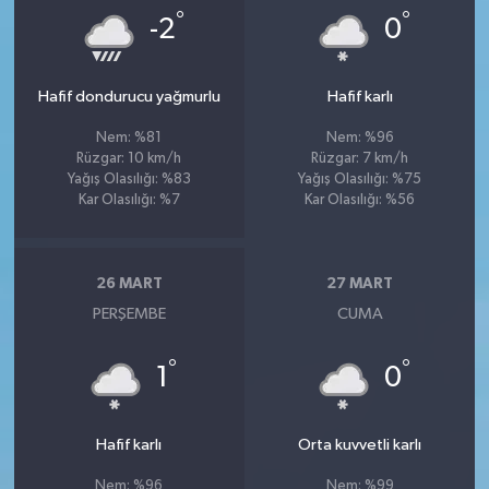
°
°
-2
0
Hafif dondurucu yağmurlu
Hafif karlı
Nem: %81
Nem: %96
Rüzgar: 10 km/h
Rüzgar: 7 km/h
Yağış Olasılığı: %83
Yağış Olasılığı: %75
Kar Olasılığı: %7
Kar Olasılığı: %56
26 MART
27 MART
PERŞEMBE
CUMA
°
°
1
0
Hafif karlı
Orta kuvvetli karlı
Nem: %96
Nem: %99