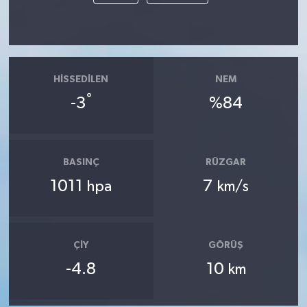
HISSEDILEN
NEM
°
-3
%84
BASINÇ
RÜZGAR
1011
7
hpa
km/s
ÇIY
GÖRÜŞ
-4.8
10
km