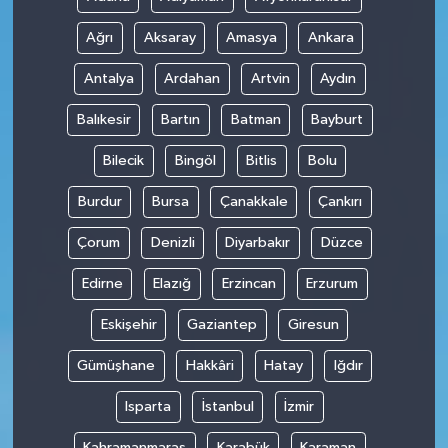
Ağrı
Aksaray
Amasya
Ankara
Antalya
Ardahan
Artvin
Aydın
Balıkesir
Bartın
Batman
Bayburt
Bilecik
Bingöl
Bitlis
Bolu
Burdur
Bursa
Çanakkale
Çankırı
Çorum
Denizli
Diyarbakır
Düzce
Edirne
Elazığ
Erzincan
Erzurum
Eskişehir
Gaziantep
Giresun
Gümüşhane
Hakkâri
Hatay
Iğdır
Isparta
İstanbul
İzmir
Kahramanmaraş
Karabük
Karaman