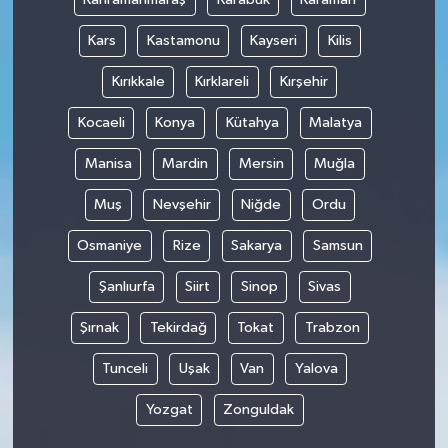
Kars
Kastamonu
Kayseri
Kilis
Kırıkkale
Kırklareli
Kırşehir
Kocaeli
Konya
Kütahya
Malatya
Manisa
Mardin
Mersin
Muğla
Muş
Nevşehir
Niğde
Ordu
Osmaniye
Rize
Sakarya
Samsun
Şanlıurfa
Siirt
Sinop
Sivas
Şırnak
Tekirdağ
Tokat
Trabzon
Tunceli
Uşak
Van
Yalova
Yozgat
Zonguldak