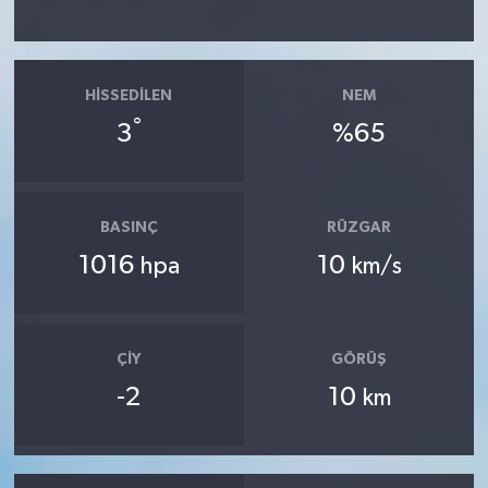
HISSEDILEN
NEM
°
3
%65
BASINÇ
RÜZGAR
1016
10
hpa
km/s
ÇIY
GÖRÜŞ
-2
10
km