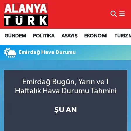
GÜNDEM
Nöbetçi Eczaneler
GÜNDEM
POLİTİKA
ASAYİŞ
EKONOMİ
TURİZ
POLİTİKA
Hava Durumu
ASAYİŞ
Namaz Vakitleri
Emirdağ Hava Durumu
EKONOMİ
Trafik Durumu
Emirdağ Bugün, Yarın ve 1
TURİZM
Süper Lig Puan Durumu ve Fikstür
Haftalık Hava Durumu Tahmini
SPOR
Tüm Manşetler
ŞU AN
ÇEVRE
Son Dakika Haberleri
KÜLTÜR SANAT
Haber Arşivi