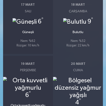
17 MART
18 MART
SALI
ÇARŞAMBA
°
°
6
9
Güneşli
Bulutlu
Nem: %62
Nem: %52
Rüzgar: 10 km/h
Rüzgar: 22 km/h
19 MART
20 MART
PERŞEMBE
CUMA
°
6
°
4
Orta kuvvetli yağmurlu