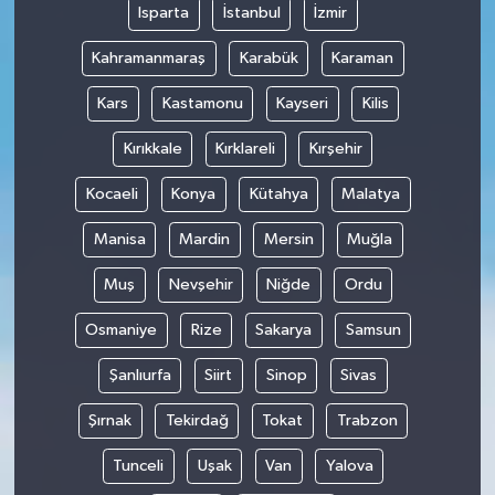
Isparta
İstanbul
İzmir
Kahramanmaraş
Karabük
Karaman
Kars
Kastamonu
Kayseri
Kilis
Kırıkkale
Kırklareli
Kırşehir
Kocaeli
Konya
Kütahya
Malatya
Manisa
Mardin
Mersin
Muğla
Muş
Nevşehir
Niğde
Ordu
Osmaniye
Rize
Sakarya
Samsun
Şanlıurfa
Siirt
Sinop
Sivas
Şırnak
Tekirdağ
Tokat
Trabzon
Tunceli
Uşak
Van
Yalova