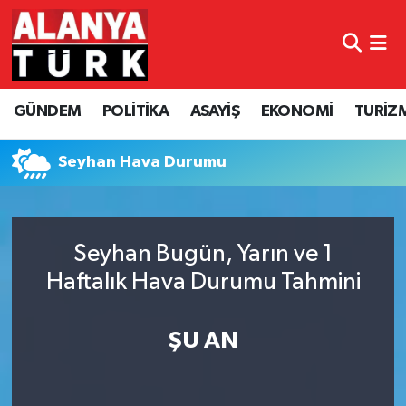
GÜNDEM
Nöbetçi Eczaneler
GÜNDEM
POLİTİKA
ASAYİŞ
EKONOMİ
TURİZ
POLİTİKA
Hava Durumu
ASAYİŞ
Namaz Vakitleri
Seyhan Hava Durumu
EKONOMİ
Trafik Durumu
Seyhan Bugün, Yarın ve 1
TURİZM
Süper Lig Puan Durumu ve Fikstür
Haftalık Hava Durumu Tahmini
SPOR
Tüm Manşetler
ŞU AN
ÇEVRE
Son Dakika Haberleri
KÜLTÜR SANAT
Haber Arşivi