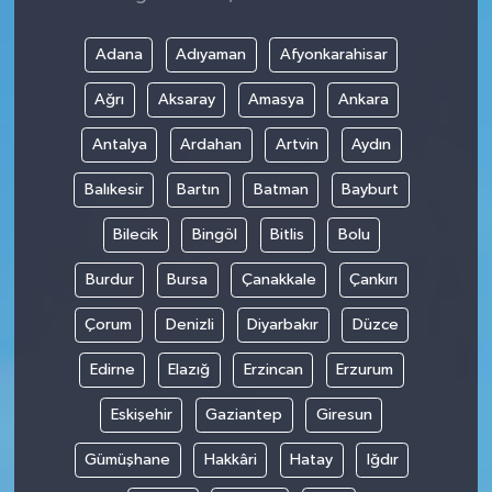
Adana
Adıyaman
Afyonkarahisar
Ağrı
Aksaray
Amasya
Ankara
Antalya
Ardahan
Artvin
Aydın
Balıkesir
Bartın
Batman
Bayburt
Bilecik
Bingöl
Bitlis
Bolu
Burdur
Bursa
Çanakkale
Çankırı
Çorum
Denizli
Diyarbakır
Düzce
Edirne
Elazığ
Erzincan
Erzurum
Eskişehir
Gaziantep
Giresun
Gümüşhane
Hakkâri
Hatay
Iğdır