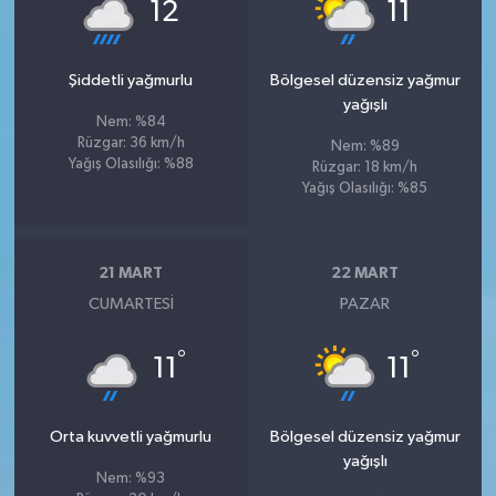
°
°
12
11
Şiddetli yağmurlu
Bölgesel düzensiz yağmur
yağışlı
Nem: %84
Rüzgar: 36 km/h
Nem: %89
Yağış Olasılığı: %88
Rüzgar: 18 km/h
Yağış Olasılığı: %85
21 MART
22 MART
CUMARTESI
PAZAR
°
°
11
11
Orta kuvvetli yağmurlu
Bölgesel düzensiz yağmur
yağışlı
Nem: %93