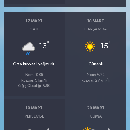
17 MART
18 MART
SALI
ÇARŞAMBA
°
°
13
15
Orta kuvvetli yağmurlu
Güneşli
Nem: %86
Nem: %72
Rüzgar: 9 km/h
Rüzgar: 27 km/h
Yağış Olasılığı: %90
19 MART
20 MART
PERŞEMBE
CUMA