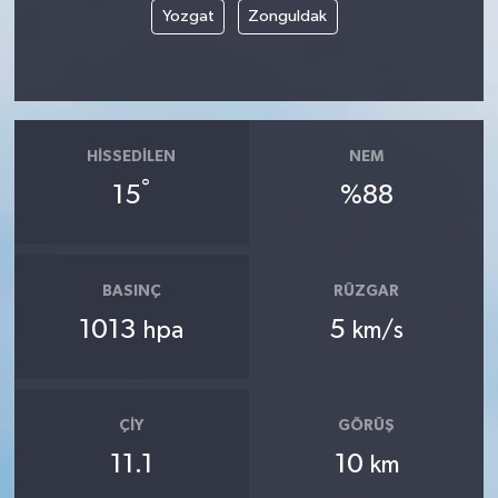
Yozgat
Zonguldak
HISSEDILEN
NEM
°
15
%88
BASINÇ
RÜZGAR
1013
5
hpa
km/s
ÇIY
GÖRÜŞ
11.1
10
km