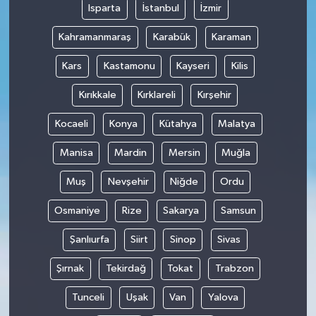
Isparta
İstanbul
İzmir
Kahramanmaraş
Karabük
Karaman
Kars
Kastamonu
Kayseri
Kilis
Kırıkkale
Kırklareli
Kırşehir
Kocaeli
Konya
Kütahya
Malatya
Manisa
Mardin
Mersin
Muğla
Muş
Nevşehir
Niğde
Ordu
Osmaniye
Rize
Sakarya
Samsun
Şanlıurfa
Siirt
Sinop
Sivas
Şırnak
Tekirdağ
Tokat
Trabzon
Tunceli
Uşak
Van
Yalova