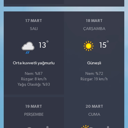
17 MART
18 MART
SALI
ÇARŞAMBA
°
°
13
15
Orta kuvvetli yağmurlu
Güneşli
Nem: %87
Nem: %72
Rüzgar: 8 km/h
Rüzgar: 19 km/h
Yağış Olasılığı: %93
19 MART
20 MART
PERŞEMBE
CUMA