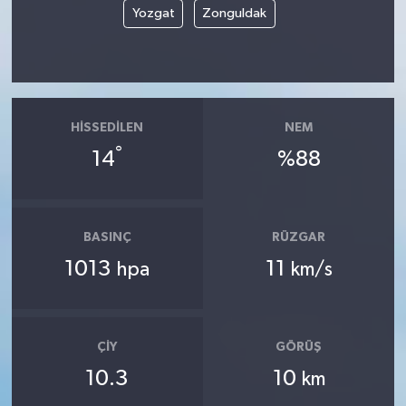
Yozgat
Zonguldak
HISSEDILEN
NEM
°
14
%88
BASINÇ
RÜZGAR
1013
11
hpa
km/s
ÇIY
GÖRÜŞ
10.3
10
km