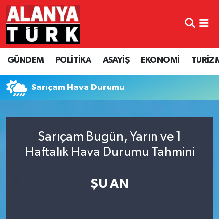
GÜNDEM
Nöbetçi Eczaneler
GÜNDEM
POLİTİKA
ASAYİŞ
EKONOMİ
TURİZ
POLİTİKA
Hava Durumu
ASAYİŞ
Namaz Vakitleri
Sarıçam Hava Durumu
EKONOMİ
Trafik Durumu
Sarıçam Bugün, Yarın ve 1
TURİZM
Süper Lig Puan Durumu ve Fikstür
Haftalık Hava Durumu Tahmini
SPOR
Tüm Manşetler
ŞU AN
ÇEVRE
Son Dakika Haberleri
KÜLTÜR SANAT
Haber Arşivi