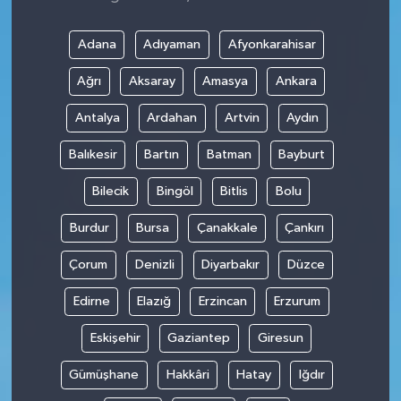
Adana
Adıyaman
Afyonkarahisar
Ağrı
Aksaray
Amasya
Ankara
Antalya
Ardahan
Artvin
Aydın
Balıkesir
Bartın
Batman
Bayburt
Bilecik
Bingöl
Bitlis
Bolu
Burdur
Bursa
Çanakkale
Çankırı
Çorum
Denizli
Diyarbakır
Düzce
Edirne
Elazığ
Erzincan
Erzurum
Eskişehir
Gaziantep
Giresun
Gümüşhane
Hakkâri
Hatay
Iğdır