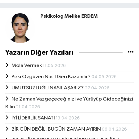
Pskikolog Melike ERDEM
Yazarın Diğer Yazıları
Mola Vermek
11.05.2026
Peki Özgüven Nasıl Geri Kazanılır?
04.05.2026
UMUTSUZLUĞU NASIL AŞARIZ?
27.04.2026
Ne Zaman Vazgeçeceğinizi ve Yürüyüp Gideceğinizi
Bilin
21.04.2026
İYİ LİDERLİK SANATI
13.04.2026
BİR GÜN DEĞİL, BUGÜN ZAMAN AYIRIN
06.04.2026