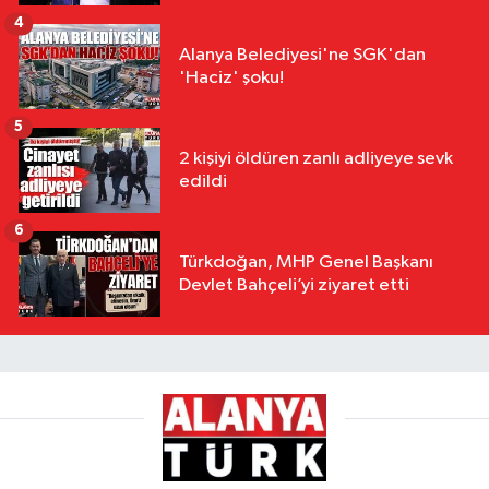
4
Alanya Belediyesi'ne SGK'dan
'Haciz' şoku!
5
2 kişiyi öldüren zanlı adliyeye sevk
edildi
6
Türkdoğan, MHP Genel Başkanı
Devlet Bahçeli’yi ziyaret etti