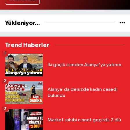
Yükleniyor...
Trend Haberler
1
İki güçlü isimden Alanya'ya yatırım
2
Alanya'da denizde kadın cesedi
bulundu
3
Market sahibi cinnet geçirdi; 2 ölü