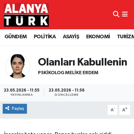
GÜNDEM
Nöbetçi Eczaneler
GÜNDEM
POLİTİKA
ASAYİŞ
EKONOMİ
TURİZ
POLİTİKA
Hava Durumu
ASAYİŞ
Namaz Vakitleri
Olanları Kabullenin
EKONOMİ
Trafik Durumu
PSKIKOLOG MELIKE ERDEM
TURİZM
Süper Lig Puan Durumu ve Fikstür
23.05.2026 - 11:55
23.05.2026 - 11:56
YAYINLANMA
GÜNCELLEME
SPOR
Tüm Manşetler
Paylaş
-
+
A
A
ÇEVRE
Son Dakika Haberleri
KÜLTÜR SANAT
Haber Arşivi