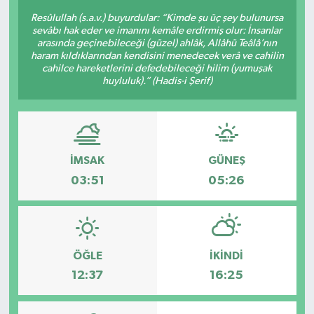
Resûlullah (s.a.v.) buyurdular: “Kimde şu üç şey bulunursa
sevâbı hak eder ve imanını kemâle erdirmiş olur: İnsanlar
arasında geçinebileceği (güzel) ahlâk, Allâhü Teâlâ’nın
haram kıldıklarından kendisini menedecek verâ ve cahilin
cahilce hareketlerini defedebileceği hilim (yumuşak
huyluluk).” (Hadis-i Şerif)
İMSAK
GÜNEŞ
03:51
05:26
ÖĞLE
İKINDI
12:37
16:25