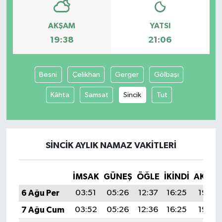
AKŞAM
YATSI
19:38
21:06
Besni
Çelikhan
Gerger
Gölbaşı
Kâhta
Samsat
Sincik
Tut
SINCIK AYLIK NAMAZ VAKITLERI
İMSAK
GÜNEŞ
ÖĞLE
İKINDI
AKŞA
6 Ağu Per
03:51
05:26
12:37
16:25
19:38
7 Ağu Cum
03:52
05:26
12:36
16:25
19:36