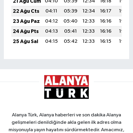
21 Ağu Cum
04:10
05:39
12:34
16:18
19:19
22 Ağu Cts
04:11
05:39
12:34
16:17
19:18
23 Ağu Paz
04:12
05:40
12:33
16:16
19:16
24 Ağu Pts
04:13
05:41
12:33
16:16
19:15
25 Ağu Sal
04:15
05:42
12:33
16:15
19:14
Alanya Türk, Alanya haberleri ve son dakika Alanya
gelişmeleri denildiğinde akla gelen ilk adres olma
misyonuyla yayın hayatını sürdürmektedir. Amacımız,