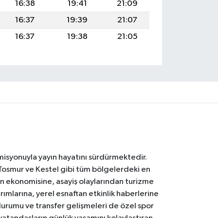
16:38
19:41
21:09
16:37
19:39
21:07
16:37
19:38
21:05
 misyonuyla yayın hayatını sürdürmektedir.
Tosmur ve Kestel gibi tüm bölgelerdeki en
den ekonomisine, asayiş olaylarından turizme
ırımlarına, yerel esnaftan etkinlik haberlerine
durumu ve transfer gelişmeleri de özel spor