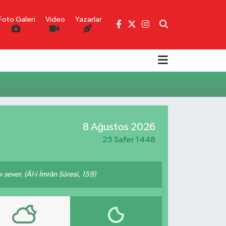
Foto Galeri
Video
Yazarlar
8 Ağustos 2026
25 Safer 1448
 sever. (Âl-i İmrân Sûresi, 159)