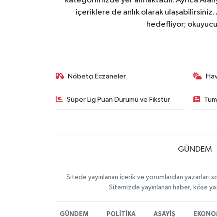
kategorimizde yer almaktadır. Ayrıca Alanya
içeriklere de anlık olarak ulaşabilirsini
hedefliyor; okuyucu
Nöbetçi Eczaneler
Ha
Süper Lig Puan Durumu ve Fikstür
Tüm
GÜNDEM
Sitede yayınlanan içerik ve yorumlardan yazarları s
Sitemizde yayınlanan haber, köşe yaz
GÜNDEM
POLİTİKA
ASAYİŞ
EKONO