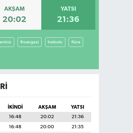
AKŞAM
YATSI
20:02
21:36
anönü
İhsangazi
İnebolu
Küre
RI
İKINDI
AKŞAM
YATSI
16:48
20:02
21:36
16:48
20:00
21:35