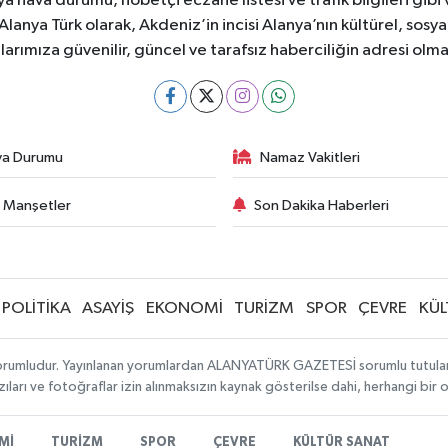
 hava durumu, nöbetçi eczane listesi ve trafik bilgileri gibi
z. Alanya Türk olarak, Akdeniz’in incisi Alanya’nın kültürel, s
larımıza güvenilir, güncel ve tarafsız haberciliğin adresi ol
va Durumu
Namaz Vakitleri
 Manşetler
Son Dakika Haberleri
POLİTİKA
ASAYİŞ
EKONOMİ
TURİZM
SPOR
ÇEVRE
KÜL
orumludur. Yayınlanan yorumlardan ALANYATÜRK GAZETESİ sorumlu tutulamaz. 
ıları ve fotoğraflar izin alınmaksızın kaynak gösterilse dahi, herhangi bir
Mİ
TURİZM
SPOR
ÇEVRE
KÜLTÜR SANAT