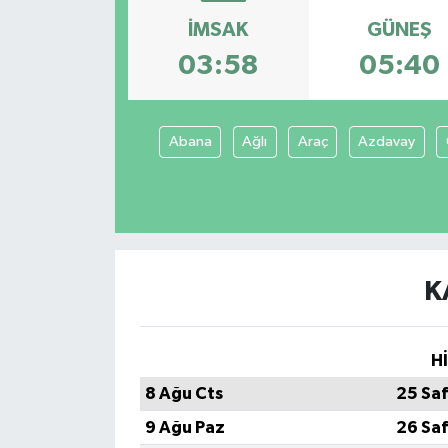
İMSAK
GÜNEŞ
03:58
05:40
Abana
Ağlı
Araç
Azdavay
K
H
8 Ağu Cts
25 Sa
9 Ağu Paz
26 Sa