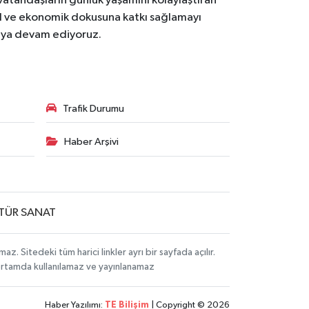
 vatandaşların günlük yaşamını kolaylaştıran
osyal ve ekonomik dokusuna katkı sağlamayı
maya devam ediyoruz.
Trafik Durumu
Haber Arşivi
TÜR SANAT
Sitedeki tüm harici linkler ayrı bir sayfada açılır.
 ortamda kullanılamaz ve yayınlanamaz
Haber Yazılımı:
TE Bilişim
| Copyright © 2026