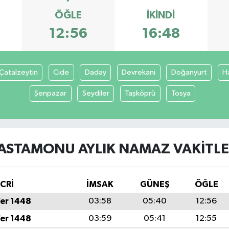
ÖĞLE
İKINDI
12:56
16:48
Çatalzeytin
Cide
Daday
Devrekani
Doğanyurt
H
Şenpazar
Seydiler
Taşköprü
Tosya
ASTAMONU AYLIK NAMAZ VAKITLE
İCRİ
İMSAK
GÜNEŞ
ÖĞLE
fer 1448
03:58
05:40
12:56
fer 1448
03:59
05:41
12:55