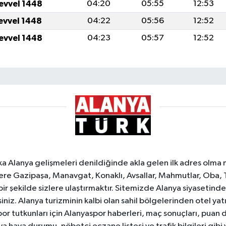
levvel 1448
04:20
05:55
12:53
levvel 1448
04:22
05:56
12:52
levvel 1448
04:23
05:57
12:52
ka Alanya gelişmeleri denildiğinde akla gelen ilk adres olma
e Gazipaşa, Manavgat, Konaklı, Avsallar, Mahmutlar, Oba, 
 bir şekilde sizlere ulaştırmaktır. Sitemizde Alanya siyasetin
iniz. Alanya turizminin kalbi olan sahil bölgelerinden otel yat
or tutkunları için Alanyaspor haberleri, maç sonuçları, puan 