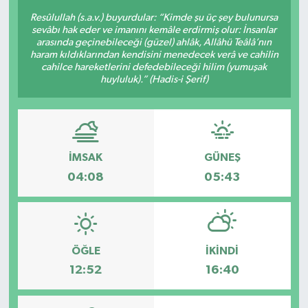
Resûlullah (s.a.v.) buyurdular: “Kimde şu üç şey bulunursa
sevâbı hak eder ve imanını kemâle erdirmiş olur: İnsanlar
arasında geçinebileceği (güzel) ahlâk, Allâhü Teâlâ’nın
haram kıldıklarından kendisini menedecek verâ ve cahilin
cahilce hareketlerini defedebileceği hilim (yumuşak
huyluluk).” (Hadis-i Şerif)
İMSAK
GÜNEŞ
04:08
05:43
ÖĞLE
İKINDI
12:52
16:40