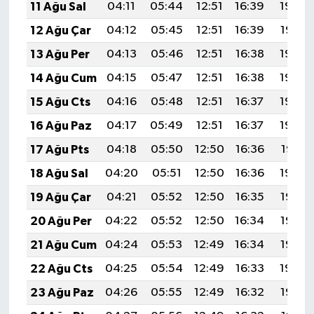
11 Ağu Sal
04:11
05:44
12:51
16:39
19:49
12 Ağu Çar
04:12
05:45
12:51
16:39
19:47
13 Ağu Per
04:13
05:46
12:51
16:38
19:46
14 Ağu Cum
04:15
05:47
12:51
16:38
19:45
15 Ağu Cts
04:16
05:48
12:51
16:37
19:44
16 Ağu Paz
04:17
05:49
12:51
16:37
19:42
17 Ağu Pts
04:18
05:50
12:50
16:36
19:41
18 Ağu Sal
04:20
05:51
12:50
16:36
19:40
19 Ağu Çar
04:21
05:52
12:50
16:35
19:38
20 Ağu Per
04:22
05:52
12:50
16:34
19:37
21 Ağu Cum
04:24
05:53
12:49
16:34
19:36
22 Ağu Cts
04:25
05:54
12:49
16:33
19:34
23 Ağu Paz
04:26
05:55
12:49
16:32
19:33