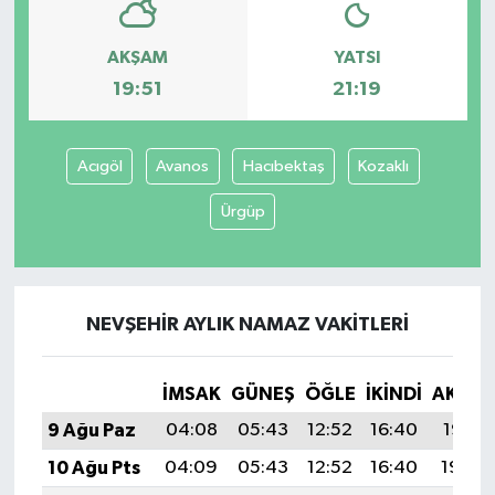
AKŞAM
YATSI
19:51
21:19
Acıgöl
Avanos
Hacıbektaş
Kozaklı
Ürgüp
NEVŞEHIR AYLIK NAMAZ VAKITLERI
İMSAK
GÜNEŞ
ÖĞLE
İKINDI
AKŞA
9 Ağu Paz
04:08
05:43
12:52
16:40
19:51
10 Ağu Pts
04:09
05:43
12:52
16:40
19:50