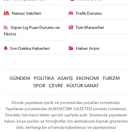
Namaz Vakitleri
Trafik Durumu
Süper Lig Puan Durumu ve
Tüm Manşetler
Fikstür
Son Dakika Haberleri
Haber Arşivi
GÜNDEM
POLİTİKA
ASAYİŞ
EKONOMİ
TURİZM
SPOR
ÇEVRE
KÜLTÜR SANAT
Sitede yayınlanan içerik ve yorumlardan yazarları sorumludur.
Yayınlanan yorumlardan ALANYATÜRK GAZETESİ sorumlu tutulamaz.
Sitedeki tüm harici linkler ayrı bir sayfada açılır. Sitemizde yayınlanan
haber, köşe yazıları ve fotoğraflar izin alınmaksızın kaynak gösterilse
dahi, herhangi bir ortamda kullanılamaz ve yayınlanamaz