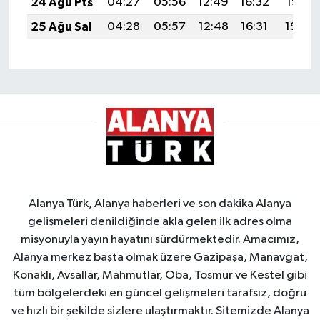
24 Ağu Pts
04:27
05:56
12:49
16:32
19:31
25 Ağu Sal
04:28
05:57
12:48
16:31
19:30
Alanya Türk, Alanya haberleri ve son dakika Alanya
gelişmeleri denildiğinde akla gelen ilk adres olma
misyonuyla yayın hayatını sürdürmektedir. Amacımız,
Alanya merkez başta olmak üzere Gazipaşa, Manavgat,
Konaklı, Avsallar, Mahmutlar, Oba, Tosmur ve Kestel gibi
tüm bölgelerdeki en güncel gelişmeleri tarafsız, doğru
ve hızlı bir şekilde sizlere ulaştırmaktır. Sitemizde Alanya