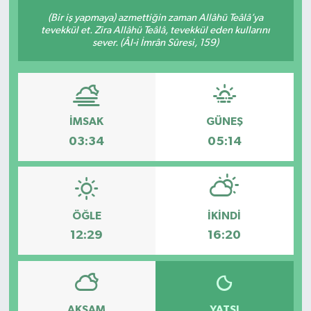
(Bir iş yapmaya) azmettiğin zaman Allâhü Teâlâ’ya
tevekkül et. Zira Allâhü Teâlâ, tevekkül eden kullarını
sever. (Âl-i İmrân Sûresi, 159)
İMSAK
GÜNEŞ
03:34
05:14
ÖĞLE
İKINDI
12:29
16:20
AKŞAM
YATSI