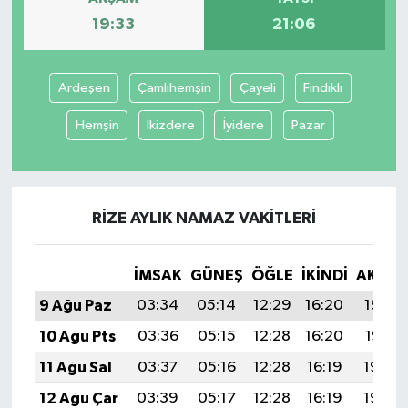
19:33
21:06
Ardeşen
Çamlıhemşin
Çayeli
Fındıklı
Hemşin
İkizdere
İyidere
Pazar
RIZE AYLIK NAMAZ VAKITLERI
İMSAK
GÜNEŞ
ÖĞLE
İKINDI
AKŞA
9 Ağu Paz
03:34
05:14
12:29
16:20
19:33
10 Ağu Pts
03:36
05:15
12:28
16:20
19:31
11 Ağu Sal
03:37
05:16
12:28
16:19
19:30
12 Ağu Çar
03:39
05:17
12:28
16:19
19:29