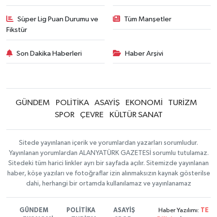
Süper Lig Puan Durumu ve
Tüm Manşetler
Fikstür
Son Dakika Haberleri
Haber Arşivi
GÜNDEM
POLİTİKA
ASAYİŞ
EKONOMİ
TURİZM
SPOR
ÇEVRE
KÜLTÜR SANAT
Sitede yayınlanan içerik ve yorumlardan yazarları sorumludur.
Yayınlanan yorumlardan ALANYATÜRK GAZETESİ sorumlu tutulamaz.
Sitedeki tüm harici linkler ayrı bir sayfada açılır. Sitemizde yayınlanan
haber, köşe yazıları ve fotoğraflar izin alınmaksızın kaynak gösterilse
dahi, herhangi bir ortamda kullanılamaz ve yayınlanamaz
GÜNDEM
POLİTİKA
ASAYİŞ
Haber Yazılımı:
TE