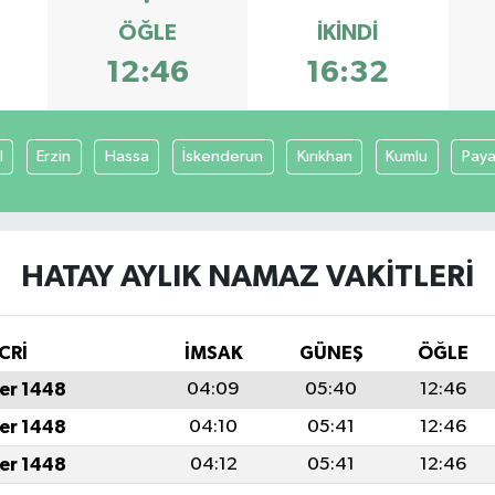
ÖĞLE
İKINDI
12:46
16:32
l
Erzin
Hassa
İskenderun
Kırıkhan
Kumlu
Pay
HATAY AYLIK NAMAZ VAKITLERI
CRİ
İMSAK
GÜNEŞ
ÖĞLE
er 1448
04:09
05:40
12:46
er 1448
04:10
05:41
12:46
er 1448
04:12
05:41
12:46