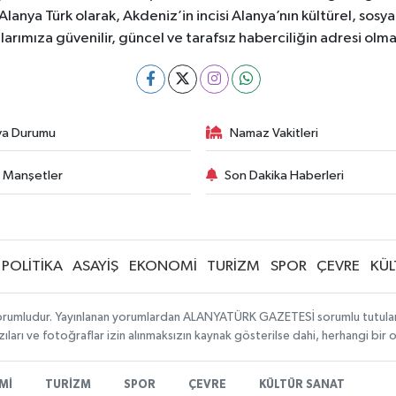
z. Alanya Türk olarak, Akdeniz’in incisi Alanya’nın kültürel, s
larımıza güvenilir, güncel ve tarafsız haberciliğin adresi ol
va Durumu
Namaz Vakitleri
 Manşetler
Son Dakika Haberleri
POLİTİKA
ASAYİŞ
EKONOMİ
TURİZM
SPOR
ÇEVRE
KÜL
orumludur. Yayınlanan yorumlardan ALANYATÜRK GAZETESİ sorumlu tutulamaz. 
ıları ve fotoğraflar izin alınmaksızın kaynak gösterilse dahi, herhangi bir
Mİ
TURİZM
SPOR
ÇEVRE
KÜLTÜR SANAT