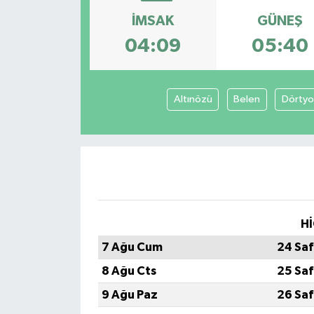
İMSAK
GÜNEŞ
04:09
05:40
Altınözü
Belen
Dörtyo
Hİ
7 Ağu Cum
24 Saf
8 Ağu Cts
25 Saf
9 Ağu Paz
26 Saf