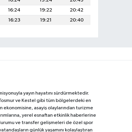
16:24
19:24
20:43
16:24
19:22
20:42
16:23
19:21
20:40
 misyonuyla yayın hayatını sürdürmektedir.
Tosmur ve Kestel gibi tüm bölgelerdeki en
den ekonomisine, asayiş olaylarından turizme
ırımlarına, yerel esnaftan etkinlik haberlerine
durumu ve transfer gelişmeleri de özel spor
 vatandaşların günlük yaşamını kolaylaştıran