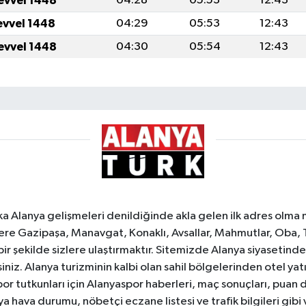
evvel 1448
04:28
05:53
12:43
evvel 1448
04:29
05:53
12:43
evvel 1448
04:30
05:54
12:43
ka Alanya gelişmeleri denildiğinde akla gelen ilk adres olma
e Gazipaşa, Manavgat, Konaklı, Avsallar, Mahmutlar, Oba, 
 bir şekilde sizlere ulaştırmaktır. Sitemizde Alanya siyasetin
iniz. Alanya turizminin kalbi olan sahil bölgelerinden otel yat
or tutkunları için Alanyaspor haberleri, maç sonuçları, puan 
 hava durumu, nöbetçi eczane listesi ve trafik bilgileri gibi