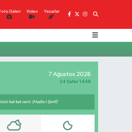
Foto Galeri
Video
Yazarlar
7 Ağustos 2026
24 Safer 1448
zi kat kat verir. (Hadis-i Şerif)