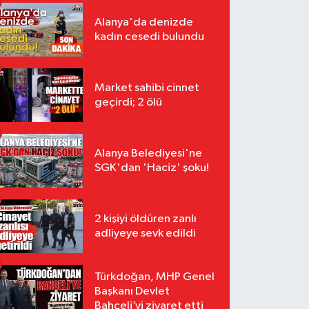
Alanya'da denizde
kadın cesedi bulundu
Market sahibi cinnet
geçirdi; 2 ölü
Alanya Belediyesi'ne
SGK'dan 'Haciz' şoku!
2 kişiyi öldüren zanlı
adliyeye sevk edildi
Türkdoğan, MHP Genel
Başkanı Devlet
Bahçeli’yi ziyaret etti