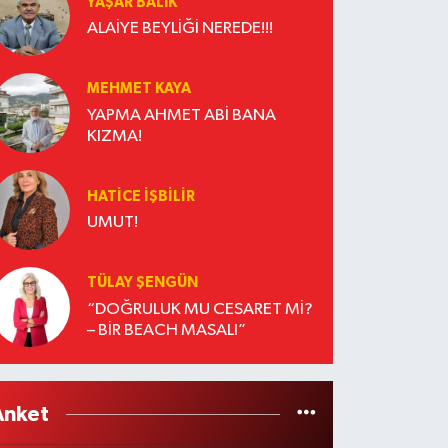
YAŞAR BALIK
ALAİYE BEYLİĞİ NEREDE!!!
MEHMET KAYA
YAPMA AHMET ABİ BANA
KIZMA!
HATICE İŞBİLİR
UMUT!
TÜLAY ŞENGÜN
“DOĞRULUK MU CESARET Mİ?
– BİR BEACH MASALI”
Anket