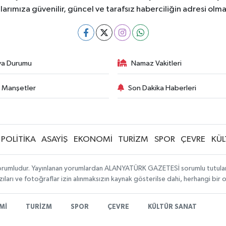
larımıza güvenilir, güncel ve tarafsız haberciliğin adresi ol
va Durumu
Namaz Vakitleri
 Manşetler
Son Dakika Haberleri
POLİTİKA
ASAYİŞ
EKONOMİ
TURİZM
SPOR
ÇEVRE
KÜL
orumludur. Yayınlanan yorumlardan ALANYATÜRK GAZETESİ sorumlu tutulamaz. 
ıları ve fotoğraflar izin alınmaksızın kaynak gösterilse dahi, herhangi bir
Mİ
TURİZM
SPOR
ÇEVRE
KÜLTÜR SANAT