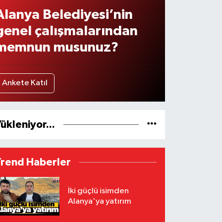
Alanya Belediyesi’nin
genel çalışmalarından
memnun musunuz?
Ankete Katıl
ükleniyor...
Trend Haberler
İki güçlü isimden
Alanya'ya yatırım