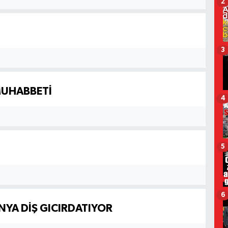
2
3
MUHABBETİ
4
5
6
ÜNYA DİŞ GICIRDATIYOR