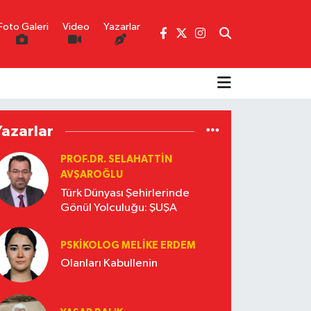
Foto Galeri
Video
Yazarlar
Yazarlar
PROF.DR. SELAHATTIN
AVŞAROĞLU
Türk Dünyası Şehirlerinde
Gönül Yolculuğu: ŞUŞA
PSKIKOLOG MELIKE ERDEM
Olanları Kabullenin