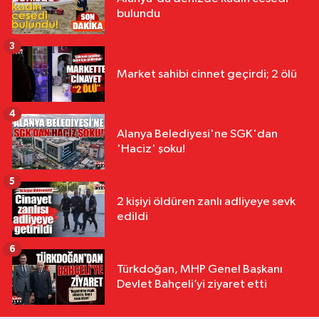
bulundu
3
Market sahibi cinnet geçirdi; 2 ölü
4
Alanya Belediyesi'ne SGK'dan
'Haciz' şoku!
5
2 kişiyi öldüren zanlı adliyeye sevk
edildi
6
Türkdoğan, MHP Genel Başkanı
Devlet Bahçeli’yi ziyaret etti