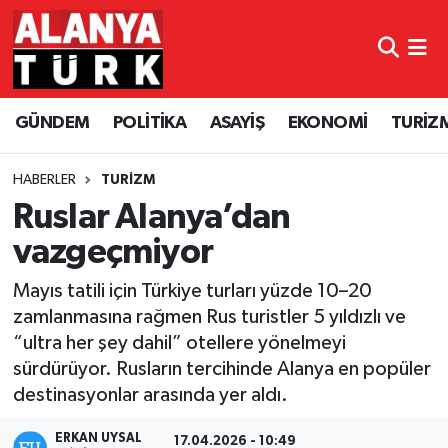
GÜNDEM
Nöbetçi Eczaneler
GÜNDEM
POLİTİKA
ASAYİŞ
EKONOMİ
TURİZ
POLİTİKA
Hava Durumu
ASAYİŞ
Namaz Vakitleri
HABERLER
TURİZM
Ruslar Alanya’dan
EKONOMİ
Trafik Durumu
vazgeçmiyor
TURİZM
Süper Lig Puan Durumu ve Fikstür
Mayıs tatili için Türkiye turları yüzde 10–20
zamlanmasına rağmen Rus turistler 5 yıldızlı ve
SPOR
Tüm Manşetler
“ultra her şey dahil” otellere yönelmeyi
sürdürüyor. Rusların tercihinde Alanya en popüler
ÇEVRE
Son Dakika Haberleri
destinasyonlar arasında yer aldı.
KÜLTÜR SANAT
Haber Arşivi
ERKAN UYSAL
17.04.2026 - 10:49