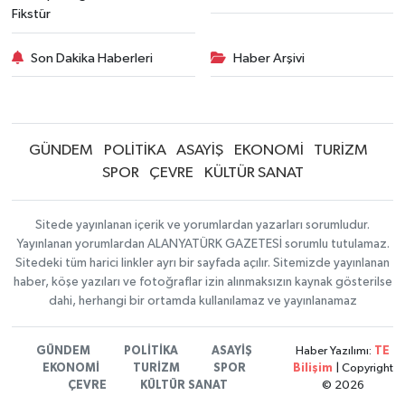
Fikstür
Son Dakika Haberleri
Haber Arşivi
GÜNDEM
POLİTİKA
ASAYİŞ
EKONOMİ
TURİZM
SPOR
ÇEVRE
KÜLTÜR SANAT
Sitede yayınlanan içerik ve yorumlardan yazarları sorumludur.
Yayınlanan yorumlardan ALANYATÜRK GAZETESİ sorumlu tutulamaz.
Sitedeki tüm harici linkler ayrı bir sayfada açılır. Sitemizde yayınlanan
haber, köşe yazıları ve fotoğraflar izin alınmaksızın kaynak gösterilse
dahi, herhangi bir ortamda kullanılamaz ve yayınlanamaz
GÜNDEM
POLİTİKA
ASAYİŞ
Haber Yazılımı:
TE
EKONOMİ
TURİZM
SPOR
Bilişim
| Copyright
ÇEVRE
KÜLTÜR SANAT
© 2026