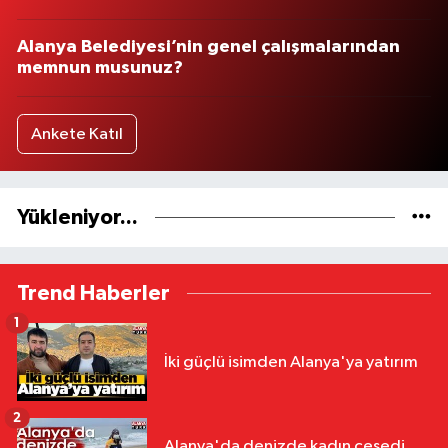
Alanya Belediyesi’nin genel çalışmalarından
memnun musunuz?
Ankete Katıl
Yükleniyor...
Trend Haberler
1
İki güçlü isimden Alanya'ya yatırım
2
Alanya'da denizde kadın cesedi