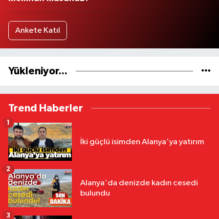
Ankete Katıl
Yükleniyor...
Trend Haberler
1
İki güçlü isimden Alanya'ya yatırım
2
Alanya'da denizde kadın cesedi
bulundu
3