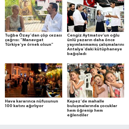
Tuğba Özay'dan çöp cezası
Cengiz Aytmatov’un oğlu
çağrısı: "Manavgat
ünlü yazarın daha önce
Türkiye'ye örnek olsun"
yayımlanmamış çalışmalarını
Antalya'daki kütüphaneye
bağışladı
Hava kararınca nüfusunun
Kepez'de mahalle
100 katını ağırlıyor
buluşmalarında çocuklar
hem öğrenip hem
eğlendiler