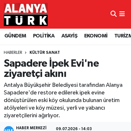
GÜNDEM
Nöbetçi Eczaneler
GÜNDEM
POLİTİKA
ASAYİŞ
EKONOMİ
TURİZ
POLİTİKA
Hava Durumu
ASAYİŞ
Namaz Vakitleri
HABERLER
KÜLTÜR SANAT
Sapadere İpek Evi'ne
EKONOMİ
Trafik Durumu
ziyaretçi akını
TURİZM
Süper Lig Puan Durumu ve Fikstür
Antalya Büyükşehir Belediyesi tarafından Alanya
Sapadere'de restore edilerek ipek evine
SPOR
Tüm Manşetler
dönüştürülen eski köy okulunda bulunan üretim
atölyeleri ve köy müzesi, yerli ve yabancı
ÇEVRE
Son Dakika Haberleri
ziyaretçilerini ağırlıyor.
KÜLTÜR SANAT
Haber Arşivi
HABER MERKEZİ
09.07.2026 - 14:03