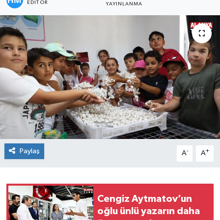
EDITÖR
YAYINLANMA
Paylaş
-
+
A
A
Cengiz Aytmatov’un
oğlu ünlü yazarın daha