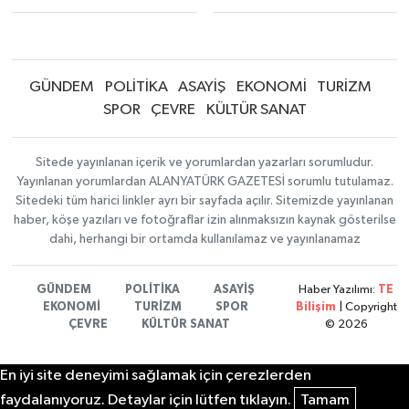
GÜNDEM
POLİTİKA
ASAYİŞ
EKONOMİ
TURİZM
SPOR
ÇEVRE
KÜLTÜR SANAT
Sitede yayınlanan içerik ve yorumlardan yazarları sorumludur.
Yayınlanan yorumlardan ALANYATÜRK GAZETESİ sorumlu tutulamaz.
Sitedeki tüm harici linkler ayrı bir sayfada açılır. Sitemizde yayınlanan
haber, köşe yazıları ve fotoğraflar izin alınmaksızın kaynak gösterilse
dahi, herhangi bir ortamda kullanılamaz ve yayınlanamaz
GÜNDEM
POLİTİKA
ASAYİŞ
Haber Yazılımı:
TE
EKONOMİ
TURİZM
SPOR
Bilişim
| Copyright
ÇEVRE
KÜLTÜR SANAT
© 2026
En iyi site deneyimi sağlamak için çerezlerden
faydalanıyoruz. Detaylar için lütfen tıklayın.
Tamam