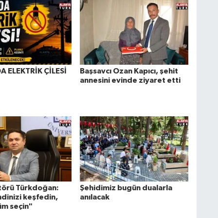
A ELEKTRİK ÇİLESİ
Başsavcı Ozan Kapıcı, şehit
annesini evinde ziyaret etti
törü Türkdoğan:
Şehidimiz bugün dualarla
dinizi keşfedin,
anılacak
üm seçin"