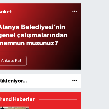
Anket
Alanya Belediyesi’nin
genel çalışmalarından
memnun musunuz?
Ankete Katıl
ükleniyor...
Trend Haberler