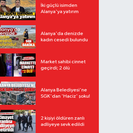
İki güçlü isimden
Alanya'ya yatırım
Alanya'da denizde
kadın cesedi bulundu
Market sahibi cinnet
geçirdi; 2 ölü
Alanya Belediyesi'ne
SGK'dan 'Haciz' şoku!
2 kişiyi öldüren zanlı
adliyeye sevk edildi