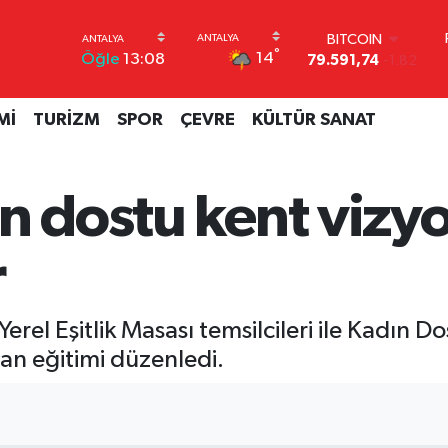
BITCOIN
79.591,74
-1.82
DOLAR
°
14
Öğle
13:08
45,43620
0.02
EURO
53,38690
0.19
Mİ
TURİZM
SPOR
ÇEVRE
KÜLTÜR SANAT
STERLİN
61,60380
0.18
G.ALTIN
6862,09000
0.19
ın dostu kent viz
BİST100
14.598,00
0
r
erel Eşitlik Masası temsilcileri ile Kadın 
lan eğitimi düzenledi.