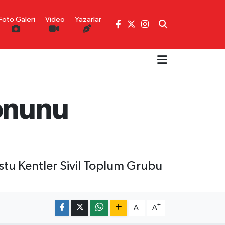
Foto Galeri
Video
Yazarlar
yonunu
Dostu Kentler Sivil Toplum Grubu
-
+
A
A