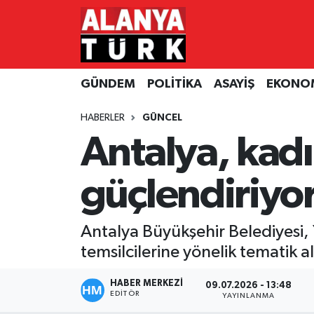
GÜNDEM
Nöbetçi Eczaneler
GÜNDEM
POLİTİKA
ASAYİŞ
EKONO
POLİTİKA
Hava Durumu
HABERLER
GÜNCEL
ASAYİŞ
Namaz Vakitleri
Antalya, kad
EKONOMİ
Trafik Durumu
güçlendiriyo
TURİZM
Süper Lig Puan Durumu ve Fikstür
Antalya Büyükşehir Belediyesi, Y
SPOR
Tüm Manşetler
temsilcilerine yönelik tematik a
ÇEVRE
Son Dakika Haberleri
HABER MERKEZİ
09.07.2026 - 13:48
EDITÖR
YAYINLANMA
KÜLTÜR SANAT
Haber Arşivi