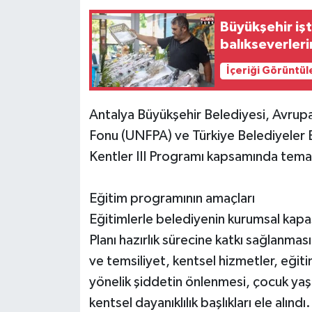
Büyükşehir işt
balıkseverleri
İçeriği Görüntül
Antalya Büyükşehir Belediyesi, Avrupa B
Fonu (UNFPA) ve Türkiye Belediyeler Bi
Kentler III Programı kapsamında temati
Eğitim programının amaçları
Eğitimlerle belediyenin kurumsal kapas
Planı hazırlık sürecine katkı sağlanma
ve temsiliyet, kentsel hizmetler, eğiti
yönelik şiddetin önlenmesi, çocuk yaşta
kentsel dayanıklılık başlıkları ele alınd