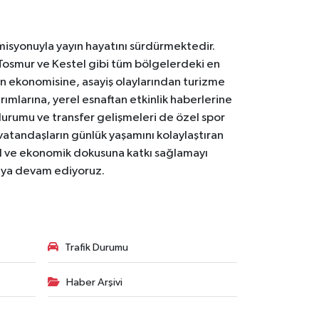
 misyonuyla yayın hayatını sürdürmektedir.
Tosmur ve Kestel gibi tüm bölgelerdeki en
den ekonomisine, asayiş olaylarından turizme
ırımlarına, yerel esnaftan etkinlik haberlerine
durumu ve transfer gelişmeleri de özel spor
 vatandaşların günlük yaşamını kolaylaştıran
osyal ve ekonomik dokusuna katkı sağlamayı
maya devam ediyoruz.
Trafik Durumu
Haber Arşivi