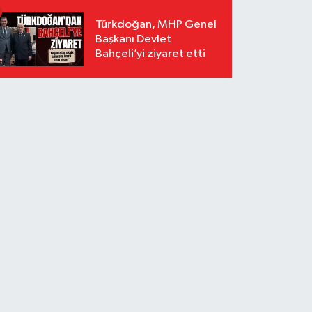
Türkdoğan, MHP Genel
Başkanı Devlet
Bahçeli’yi ziyaret etti