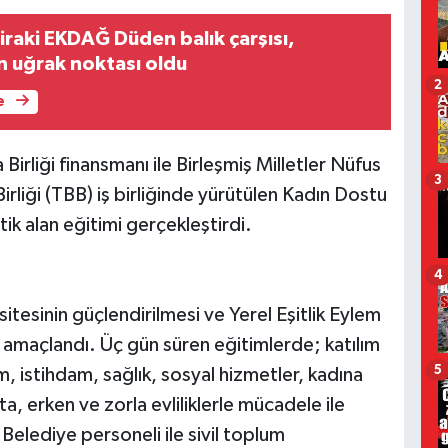
iraki EKDAĞ Düden balık çarşısı,
n uğrak noktası oldu
2
e
irliği finansmanı ile Birleşmiş Milletler Nüfus
3
rliği (TBB) iş birliğinde yürütülen Kadın Dostu
k alan eğitimi gerçekleştirdi.
4
itesinin güçlendirilmesi ve Yerel Eşitlik Eylem
sı amaçlandı. Üç gün süren eğitimlerde; katılım
5
m, istihdam, sağlık, sosyal hizmetler, kadına
, erken ve zorla evliliklerle mücadele ile
ı. Belediye personeli ile sivil toplum