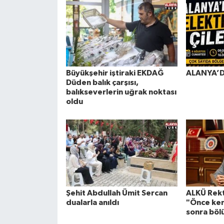
Büyükşehir iştiraki EKDAĞ
ALANYA’D
Düden balık çarşısı,
balıkseverlerin uğrak noktası
oldu
Şehit Abdullah Ümit Sercan
ALKÜ Rek
dualarla anıldı
"Önce ken
sonra böl