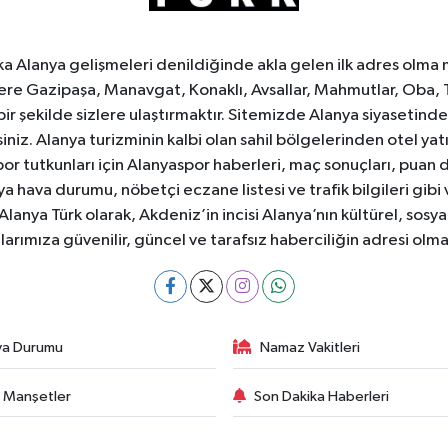
ka Alanya gelişmeleri denildiğinde akla gelen ilk adres olma
e Gazipaşa, Manavgat, Konaklı, Avsallar, Mahmutlar, Oba, 
 bir şekilde sizlere ulaştırmaktır. Sitemizde Alanya siyasetin
iniz. Alanya turizminin kalbi olan sahil bölgelerinden otel yat
or tutkunları için Alanyaspor haberleri, maç sonuçları, puan 
 hava durumu, nöbetçi eczane listesi ve trafik bilgileri gibi
z. Alanya Türk olarak, Akdeniz’in incisi Alanya’nın kültürel, s
larımıza güvenilir, güncel ve tarafsız haberciliğin adresi ol
va Durumu
Namaz Vakitleri
 Manşetler
Son Dakika Haberleri