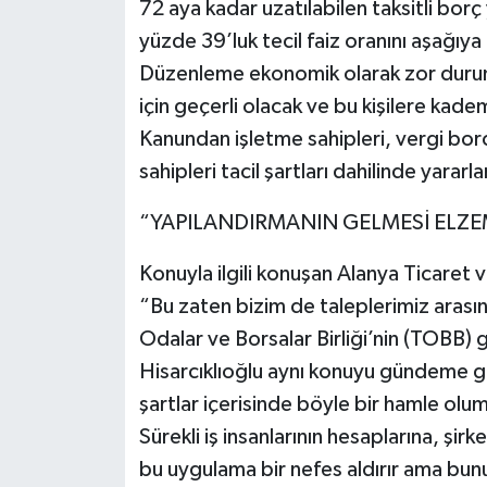
72 aya kadar uzatılabilen taksitli borç
yüzde 39’luk tecil faiz oranını aşağıya
Düzenleme ekonomik olarak zor durumd
için geçerli olacak ve bu kişilere kadem
Kanundan işletme sahipleri, vergi bo
sahipleri tacil şartları dahilinde yararl
“YAPILANDIRMANIN GELMESİ ELZE
Konuyla ilgili konuşan Alanya Ticaret
“Bu zaten bizim de taleplerimiz arası
Odalar ve Borsalar Birliği’nin (TOBB) 
Hisarcıklıoğlu aynı konuyu gündeme ge
şartlar içerisinde böyle bir hamle olum
Sürekli iş insanlarının hesaplarına, şi
bu uygulama bir nefes aldırır ama bu