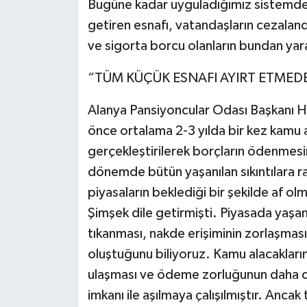
Bugüne kadar uyguladığımız sistemde d
getiren esnafı, vatandaşların cezalandı
ve sigorta borcu olanların bundan ya
“TÜM KÜÇÜK ESNAFI AYIRT ETMED
Alanya Pansiyoncular Odası Başkanı H
önce ortalama 2-3 yılda bir kez kamu al
gerçekleştirilerek borçların ödenmesin
dönemde bütün yaşanılan sıkıntılara r
piyasaların beklediği bir şekilde af 
Şimşek dile getirmişti. Piyasada yaşan
tıkanması, nakde erişiminin zorlaşmas
oluştuğunu biliyoruz. Kamu alacaklarını
ulaşması ve ödeme zorluğunun daha d
imkanı ile aşılmaya çalışılmıştır. Ancak