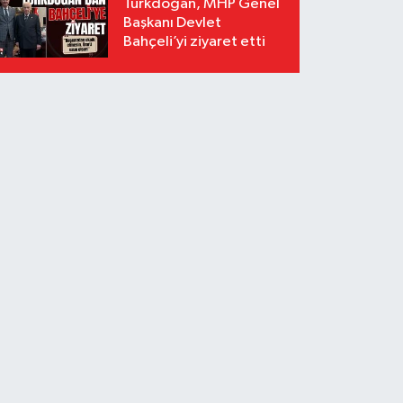
Türkdoğan, MHP Genel
Başkanı Devlet
Bahçeli’yi ziyaret etti