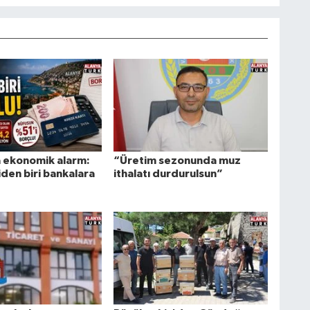
 ekonomik alarm:
“Üretim sezonunda muz
şiden biri bankalara
ithalatı durdurulsun”