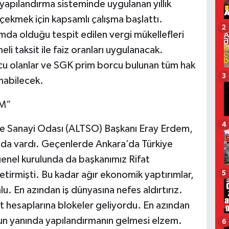
 yapılandırma sisteminde uygulanan yıllık
 çekmek için kapsamlı çalışma başlattı.
2
a olduğu tespit edilen vergi mükellefleri
eli taksit ile faiz oranları uygulanacak.
rcu olanlar ve SGK prim borcu bulunan tüm hak
3
anabilecek.
M”
4
 ve Sanayi Odası (ALTSO) Başkanı Eray Erdem,
nda vardı. Geçenlerde Ankara’da Türkiye
genel kurulunda da başkanımız Rifat
tirmişti. Bu kadar ağır ekonomik yaptırımlar,
5
lu. En azından iş dünyasına nefes aldırtırız.
rket hesaplarına blokeler geliyordu. En azından
nun yanında yapılandırmanın gelmesi elzem.
6