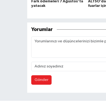
Fark ödemeleri 7 Ağustos’ta
ALTSO’dan
yatacak
fuarlar iç
Yorumlar
Gönder