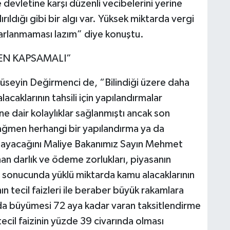
evletine karşı düzenli vecibelerini yerine
rıldığı gibi bir algı var. Yüksek miktarda vergi
rarlanmaması lazım” diye konuştu.
EN KAPSAMALI”
üseyin Değirmenci de, “Bilindiği üzere daha
acaklarının tahsili için yapılandırmalar
e dair kolaylıklar sağlanmıştı ancak son
ağmen herhangi bir yapılandırma ya da
olmayacağını Maliye Bakanımız Sayın Mehmet
an darlık ve ödeme zorlukları, piyasanın
ı sonucunda yüklü miktarda kamu alacaklarının
n tecil faizleri ile beraber büyük rakamlara
a büyümesi 72 aya kadar varan taksitlendirme
 tecil faizinin yüzde 39 civarında olması