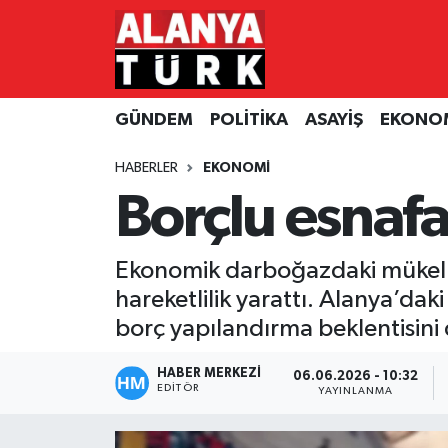
GÜNDEM
Nöbetçi Eczaneler
GÜNDEM
POLİTİKA
ASAYİŞ
EKONO
POLİTİKA
Hava Durumu
HABERLER
EKONOMİ
ASAYİŞ
Namaz Vakitleri
Borçlu esnafa 
EKONOMİ
Trafik Durumu
Ekonomik darboğazdaki mükellefl
TURİZM
Süper Lig Puan Durumu ve Fikstür
hareketlilik yarattı. Alanya’dak
borç yapılandırma beklentisini 
SPOR
Tüm Manşetler
HABER MERKEZİ
06.06.2026 - 10:32
ÇEVRE
Son Dakika Haberleri
EDITÖR
YAYINLANMA
KÜLTÜR SANAT
Haber Arşivi