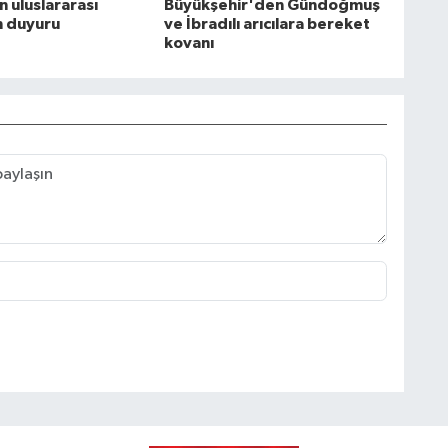
 uluslararası
Büyükşehir'den Gündoğmuş
in duyuru
ve İbradılı arıcılara bereket
kovanı