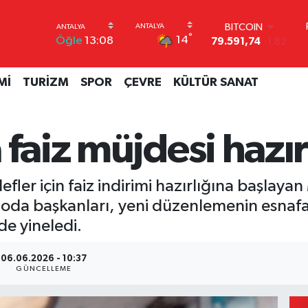
DOLAR
°
14
Öğle
13:08
45,43620
0.02
EURO
53,38690
0.19
Mİ
TURİZM
SPOR
ÇEVRE
KÜLTÜR SANAT
STERLİN
61,60380
0.18
G.ALTIN
6862,09000
0.19
faiz müjdesi hazır
BİST100
14.598,00
0
BITCOIN
er için faiz indirimi hazırlığına başlayan
79.591,74
-1.82
i oda başkanları, yeni düzenlemenin esnafa 
de yineledi.
06.06.2026 - 10:37
GÜNCELLEME