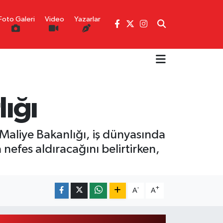
Foto Galeri
Video
Yazarlar
lığı
 Maliye Bakanlığı, iş dünyasında
nefes aldıracağını belirtirken,
-
+
A
A