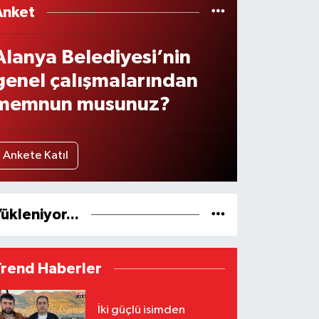
Anket
Alanya Belediyesi’nin
genel çalışmalarından
memnun musunuz?
Ankete Katıl
ükleniyor...
Trend Haberler
İki güçlü isimden