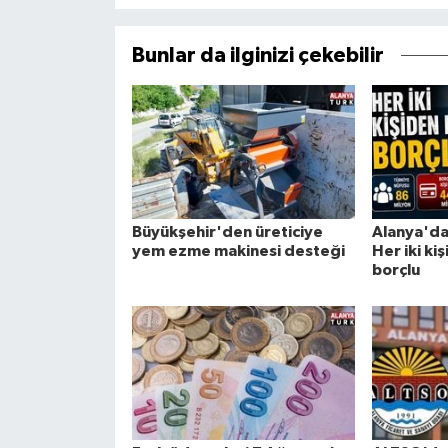
Bunlar da ilginizi çekebilir
Büyükşehir'den üreticiye
Alanya'da
yem ezme makinesi desteği
Her iki ki
borçlu