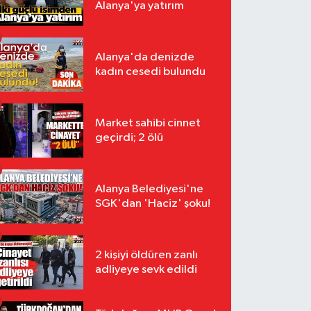
Alanya'ya yatırım
Alanya'da denizde
kadın cesedi bulundu
Market sahibi cinnet
geçirdi; 2 ölü
Alanya Belediyesi'ne
SGK'dan 'Haciz' şoku!
2 kişiyi öldüren zanlı
adliyeye sevk edildi