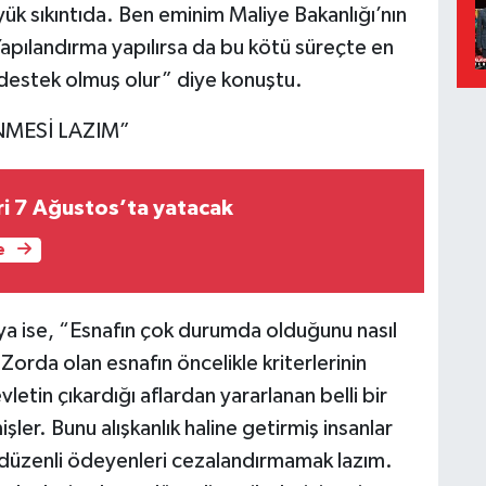
ük sıkıntıda. Ben eminim Maliye Bakanlığı’nın
pılandırma yapılırsa da bu kötü süreçte en
 destek olmuş olur” diye konuştu.
NMESİ LAZIM”
i 7 Ağustos’ta yatacak
e
ya ise, “Esnafın çok durumda olduğunu nasıl
 Zorda olan esnafın öncelikle kriterlerinin
letin çıkardığı aflardan yararlanan belli bir
işler. Bunu alışkanlık haline getirmiş insanlar
nı düzenli ödeyenleri cezalandırmamak lazım.