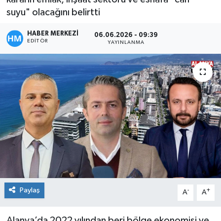
suyu" olacağını belirtti
HABER MERKEZİ
06.06.2026 - 09:39
EDITÖR
YAYINLANMA
Paylaş
-
+
A
A
Alanya’da 2022 yılından beri bölge ekonomisi ve