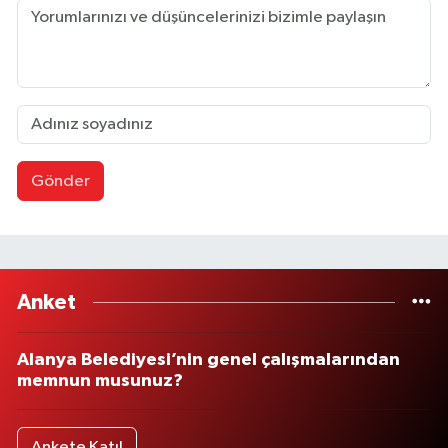
Gönder
Anket
Alanya Belediyesi’nin genel çalışmalarından
memnun musunuz?
Ankete Katıl