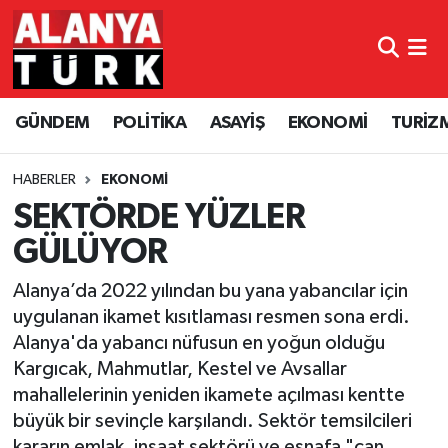
GÜNDEM
Nöbetçi Eczaneler
GÜNDEM
POLİTİKA
ASAYİŞ
EKONOMİ
TURİZ
POLİTİKA
Hava Durumu
ASAYİŞ
Namaz Vakitleri
HABERLER
EKONOMİ
SEKTÖRDE YÜZLER
EKONOMİ
Trafik Durumu
GÜLÜYOR
TURİZM
Süper Lig Puan Durumu ve Fikstür
Alanya’da 2022 yılından bu yana yabancılar için
uygulanan ikamet kısıtlaması resmen sona erdi.
SPOR
Tüm Manşetler
Alanya'da yabancı nüfusun en yoğun olduğu
Kargıcak, Mahmutlar, Kestel ve Avsallar
ÇEVRE
Son Dakika Haberleri
mahallelerinin yeniden ikamete açılması kentte
büyük bir sevinçle karşılandı. Sektör temsilcileri
KÜLTÜR SANAT
Haber Arşivi
kararın emlak, inşaat sektörü ve esnafa "can