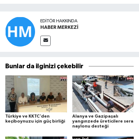
EDITÖR HAKKINDA
HABER MERKEZİ
Bunlar da ilginizi çekebilir
Türkiye ve KKTC’den
Alanya ve Gazipaşalı
keçiboynuzu için güç birliği
yangınzede üreticilere sera
naylonu desteği