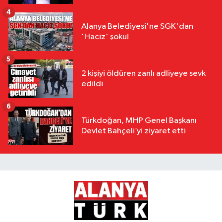
4
Alanya Belediyesi'ne SGK'dan
'Haciz' şoku!
5
2 kişiyi öldüren zanlı adliyeye sevk
edildi
6
Türkdoğan, MHP Genel Başkanı
Devlet Bahçeli’yi ziyaret etti