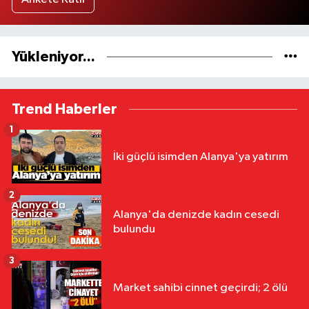
Yükleniyor...
Trend Haberler
1
İki güçlü isimden Alanya'ya yatırım
2
Alanya'da denizde kadın cesedi
bulundu
3
Market sahibi cinnet geçirdi; 2 ölü