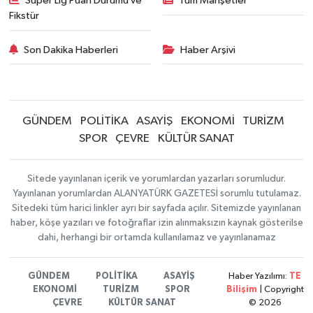
Süper Lig Puan Durumu ve
Tüm Manşetler
Fikstür
Son Dakika Haberleri
Haber Arşivi
GÜNDEM
POLİTİKA
ASAYİŞ
EKONOMİ
TURİZM
SPOR
ÇEVRE
KÜLTÜR SANAT
Sitede yayınlanan içerik ve yorumlardan yazarları sorumludur.
Yayınlanan yorumlardan ALANYATÜRK GAZETESİ sorumlu tutulamaz.
Sitedeki tüm harici linkler ayrı bir sayfada açılır. Sitemizde yayınlanan
haber, köşe yazıları ve fotoğraflar izin alınmaksızın kaynak gösterilse
dahi, herhangi bir ortamda kullanılamaz ve yayınlanamaz
GÜNDEM
POLİTİKA
ASAYİŞ
Haber Yazılımı:
TE
EKONOMİ
TURİZM
SPOR
Bilişim
| Copyright
ÇEVRE
KÜLTÜR SANAT
© 2026