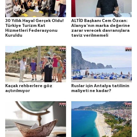
30 Yıllık Hayal Gerçek Oldu!
ALTİD Başkanı Cem Özcan:
Türkiye Turizm Kat
Alanya'nın marka değerine
Hizmetleri Federasyonu
zarar verecek davranışlara
Kuruldu
taviz verilmemeli
Kaçak rehberlere göz
Ruslar için Antalya tatilinin
açtırılmıyor
maliyeti ne kadar?