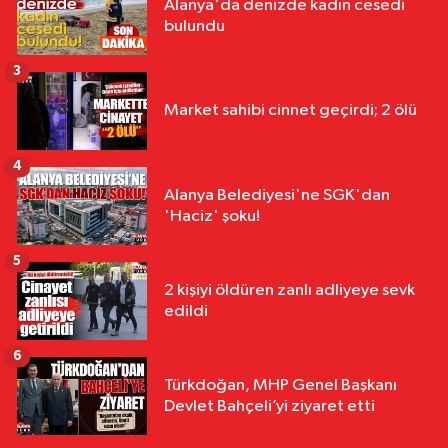
Alanya'da denizde kadın cesedi
bulundu
3
Market sahibi cinnet geçirdi; 2 ölü
4
Alanya Belediyesi'ne SGK'dan
'Haciz' şoku!
5
2 kişiyi öldüren zanlı adliyeye sevk
edildi
6
Türkdoğan, MHP Genel Başkanı
Devlet Bahçeli’yi ziyaret etti