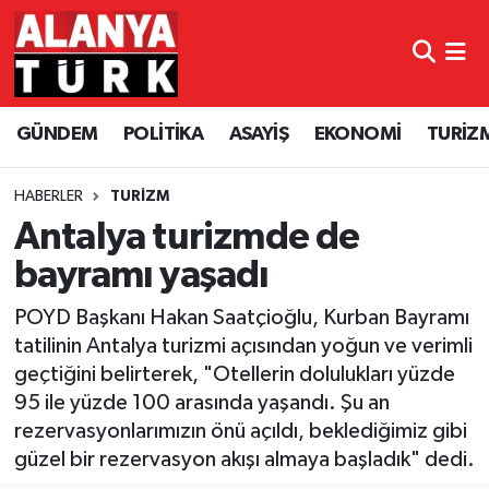
GÜNDEM
Nöbetçi Eczaneler
GÜNDEM
POLİTİKA
ASAYİŞ
EKONOMİ
TURİZ
POLİTİKA
Hava Durumu
ASAYİŞ
Namaz Vakitleri
HABERLER
TURİZM
Antalya turizmde de
EKONOMİ
Trafik Durumu
bayramı yaşadı
TURİZM
Süper Lig Puan Durumu ve Fikstür
POYD Başkanı Hakan Saatçioğlu, Kurban Bayramı
tatilinin Antalya turizmi açısından yoğun ve verimli
SPOR
Tüm Manşetler
geçtiğini belirterek, "Otellerin dolulukları yüzde
95 ile yüzde 100 arasında yaşandı. Şu an
ÇEVRE
Son Dakika Haberleri
rezervasyonlarımızın önü açıldı, beklediğimiz gibi
güzel bir rezervasyon akışı almaya başladık" dedi.
KÜLTÜR SANAT
Haber Arşivi