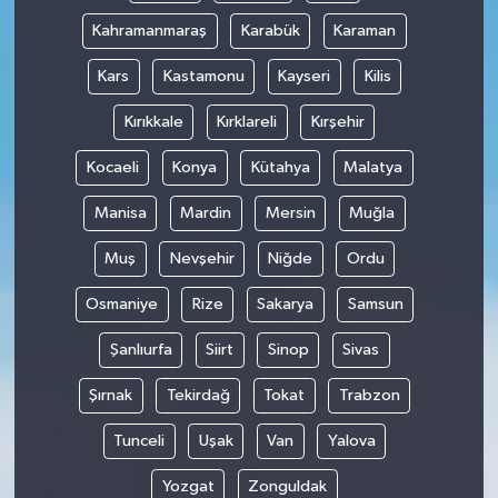
Kahramanmaraş
Karabük
Karaman
Kars
Kastamonu
Kayseri
Kilis
Kırıkkale
Kırklareli
Kırşehir
Kocaeli
Konya
Kütahya
Malatya
Manisa
Mardin
Mersin
Muğla
Muş
Nevşehir
Niğde
Ordu
Osmaniye
Rize
Sakarya
Samsun
Şanlıurfa
Siirt
Sinop
Sivas
Şırnak
Tekirdağ
Tokat
Trabzon
Tunceli
Uşak
Van
Yalova
Yozgat
Zonguldak