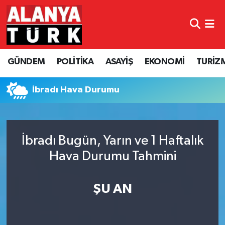
GÜNDEM
Nöbetçi Eczaneler
GÜNDEM
POLİTİKA
ASAYİŞ
EKONOMİ
TURİZ
POLİTİKA
Hava Durumu
ASAYİŞ
Namaz Vakitleri
İbradı Hava Durumu
EKONOMİ
Trafik Durumu
İbradı Bugün, Yarın ve 1 Haftalık
TURİZM
Süper Lig Puan Durumu ve Fikstür
Hava Durumu Tahmini
SPOR
Tüm Manşetler
ŞU AN
ÇEVRE
Son Dakika Haberleri
KÜLTÜR SANAT
Haber Arşivi