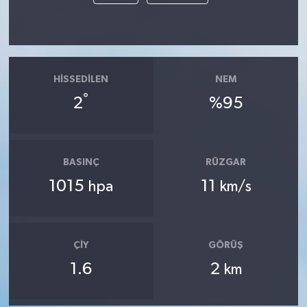
HISSEDILEN
NEM
°
2
%95
BASINÇ
RÜZGAR
1015
11
hpa
km/s
ÇIY
GÖRÜŞ
1.6
2
km