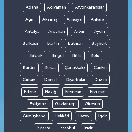
Adana
Adıyaman
Afyonkarahisar
Ağrı
Aksaray
Amasya
Ankara
Antalya
Ardahan
Artvin
Aydın
Balıkesir
Bartın
Batman
Bayburt
Bilecik
Bingöl
Bitlis
Bolu
Burdur
Bursa
Çanakkale
Çankırı
Çorum
Denizli
Diyarbakır
Düzce
Edirne
Elazığ
Erzincan
Erzurum
Eskişehir
Gaziantep
Giresun
Gümüşhane
Hakkâri
Hatay
Iğdır
Isparta
İstanbul
İzmir