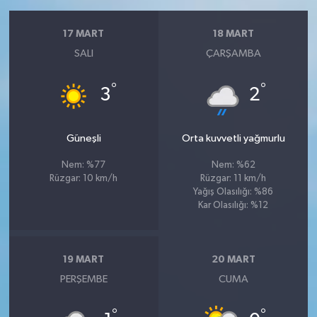
17 MART
18 MART
SALI
ÇARŞAMBA
°
°
3
2
Güneşli
Orta kuvvetli yağmurlu
Nem: %77
Nem: %62
Rüzgar: 10 km/h
Rüzgar: 11 km/h
Yağış Olasılığı: %86
Kar Olasılığı: %12
19 MART
20 MART
PERŞEMBE
CUMA
°
°