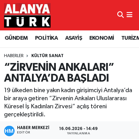
GÜNDEM
Nöbetçi Eczaneler
GÜNDEM
POLİTİKA
ASAYİŞ
EKONOMİ
TURİZ
POLİTİKA
Hava Durumu
ASAYİŞ
Namaz Vakitleri
HABERLER
KÜLTÜR SANAT
“ZİRVENİN ANKALARI”
EKONOMİ
Trafik Durumu
ANTALYA’DA BAŞLADI
TURİZM
Süper Lig Puan Durumu ve Fikstür
19 ülkeden bine yakın kadın girişimciyi Antalya’da
bir araya getiren “Zirvenin Ankaları Uluslararası
SPOR
Tüm Manşetler
Küresel İş Kadınları Zirvesi” açılış töreni
gerçekleştirildi.
ÇEVRE
Son Dakika Haberleri
HABER MERKEZİ
16.06.2026 - 14:49
EDITÖR
KÜLTÜR SANAT
Haber Arşivi
YAYINLANMA