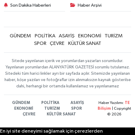
Son Dakika Haberleri
Haber Arşivi
GÜNDEM
POLİTİKA
ASAYİŞ
EKONOMİ
TURİZM
SPOR
ÇEVRE
KÜLTÜR SANAT
Sitede yayınlanan içerik ve yorumlardan yazarları sorumludur.
Yayınlanan yorumlardan ALANYATÜRK GAZETESİ sorumlu tutulamaz.
Sitedeki tüm harici linkler ayrı bir sayfada açılır. Sitemizde yayınlanan
haber, köşe yazıları ve fotoğraflar izin alınmaksızın kaynak gösterilse
dahi, herhangi bir ortamda kullanılamaz ve yayınlanamaz
GÜNDEM
POLİTİKA
ASAYİŞ
Haber Yazılımı:
TE
EKONOMİ
TURİZM
SPOR
Bilişim
| Copyright
ÇEVRE
KÜLTÜR SANAT
© 2026
En iyi site deneyimi sağlamak için çerezlerden