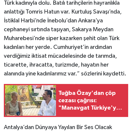
Türk kadınıyla dolu. Batılı tarihçilerin hayranlıkla
anlattığı Tomris Hatun var. Kurtuluş Savaşı’nda,
İstiklal Harbi’nde İnebolu’dan Ankara’ya
cephaneyi sırtında taşıyan, Sakarya Meydan
Muharebesi’nde siper kazarken şehit olan Türk
kadınları her yerde. Cumhuriyet’in ardından
verdiğimiz iktisat mücadelesinde de tarımda,
ticarette, ihracatta, turizmde, hayatın her
alanında yine kadınlarımız var.” sözlerini kaydetti.
Tuğba Özay'dan çöp
cezası çağrısı:
"Manavgat Türkiye'ye
örnek olsun"
Antalya’dan Dünyaya Yayılan Bir Ses Olacak