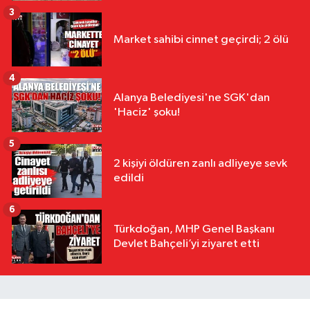
3
Market sahibi cinnet geçirdi; 2 ölü
4
Alanya Belediyesi'ne SGK'dan
'Haciz' şoku!
5
2 kişiyi öldüren zanlı adliyeye sevk
edildi
6
Türkdoğan, MHP Genel Başkanı
Devlet Bahçeli’yi ziyaret etti