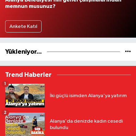
Alanya Belediyesi’nin genel çalışmalarından
memnun musunuz?
Ankete Katıl
Yükleniyor...
Trend Haberler
1
İki güçlü isimden Alanya'ya yatırım
2
Alanya'da denizde kadın cesedi
bulundu