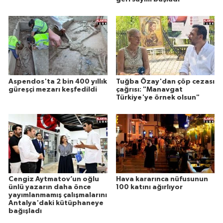
Aspendos'ta 2 bin 400 yıllık
Tuğba Özay'dan çöp cezası
güreşçi mezarı keşfedildi
çağrısı: "Manavgat
Türkiye'ye örnek olsun"
Cengiz Aytmatov’un oğlu
Hava kararınca nüfusunun
ünlü yazarın daha önce
100 katını ağırlıyor
yayımlanmamış çalışmalarını
Antalya'daki kütüphaneye
bağışladı