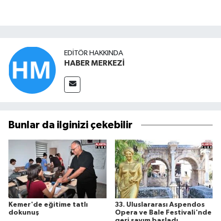
EDITÖR HAKKINDA
HABER MERKEZİ
Bunlar da ilginizi çekebilir
Kemer'de eğitime tatlı
33. Uluslararası Aspendos
dokunuş
Opera ve Bale Festivali'nde
geri sayım başladı