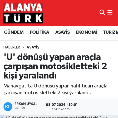
GÜNDEM
Nöbetçi Eczaneler
GÜNDEM
POLİTİKA
ASAYİŞ
EKONOMİ
TURİZ
POLİTİKA
Hava Durumu
ASAYİŞ
Namaz Vakitleri
HABERLER
ASAYİŞ
'U' dönüşü yapan araçla
EKONOMİ
Trafik Durumu
çarpışan motosikletteki 2
kişi yaralandı
TURİZM
Süper Lig Puan Durumu ve Fikstür
Manavgat'ta U dönüşü yapan hafif ticari araçla
SPOR
Tüm Manşetler
çarpışan motosikletteki 2 kişi yaralandı.
ÇEVRE
Son Dakika Haberleri
ERKAN UYSAL
08.07.2026 - 10:01
EDITÖR
YAYINLANMA
KÜLTÜR SANAT
Haber Arşivi