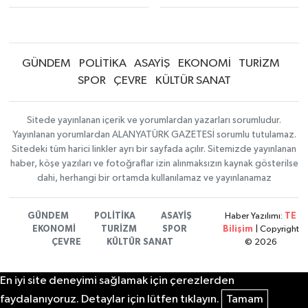
GÜNDEM
POLİTİKA
ASAYİŞ
EKONOMİ
TURİZM
SPOR
ÇEVRE
KÜLTÜR SANAT
Sitede yayınlanan içerik ve yorumlardan yazarları sorumludur.
Yayınlanan yorumlardan ALANYATÜRK GAZETESİ sorumlu tutulamaz.
Sitedeki tüm harici linkler ayrı bir sayfada açılır. Sitemizde yayınlanan
haber, köşe yazıları ve fotoğraflar izin alınmaksızın kaynak gösterilse
dahi, herhangi bir ortamda kullanılamaz ve yayınlanamaz
GÜNDEM
POLİTİKA
ASAYİŞ
Haber Yazılımı:
TE
EKONOMİ
TURİZM
SPOR
Bilişim
| Copyright
ÇEVRE
KÜLTÜR SANAT
© 2026
En iyi site deneyimi sağlamak için çerezlerden
faydalanıyoruz. Detaylar için lütfen tıklayın.
Tamam