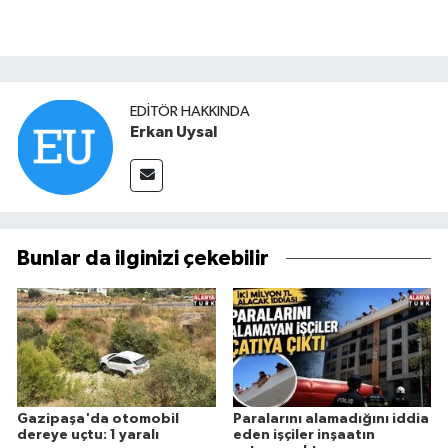
EDITÖR HAKKINDA
Erkan Uysal
Bunlar da ilginizi çekebilir
Gazipaşa'da otomobil
Paralarını alamadığını iddia
dereye uçtu: 1 yaralı
eden işçiler inşaatın