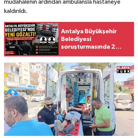
müdahalenin ardından ambulansla hastaneye
kaldırıldı.
Antalya Büyükşehir
Belediyesi
soruşturmasında 2
şüpheli yeniden
adliyede