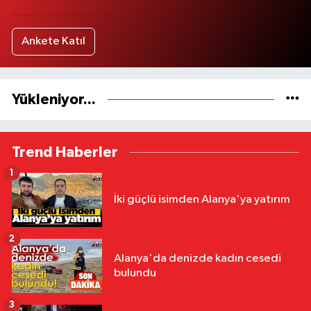
Ankete Katıl
Yükleniyor...
Trend Haberler
1
İki güçlü isimden Alanya'ya yatırım
2
Alanya'da denizde kadın cesedi
bulundu
3