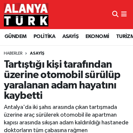
GÜNDEM
Nöbetçi Eczaneler
GÜNDEM
POLİTİKA
ASAYİŞ
EKONOMİ
TURİZ
POLİTİKA
Hava Durumu
ASAYİŞ
Namaz Vakitleri
HABERLER
ASAYİŞ
Tartıştığı kişi tarafından
EKONOMİ
Trafik Durumu
üzerine otomobil sürülüp
yaralanan adam hayatını
TURİZM
Süper Lig Puan Durumu ve Fikstür
kaybetti
SPOR
Tüm Manşetler
Antalya'da iki şahıs arasında çıkan tartışmada
ÇEVRE
Son Dakika Haberleri
üzerine araç sürülerek otomobil ile apartman
kapısı arasında sıkışan adam kaldırıldığı hastanede
KÜLTÜR SANAT
Haber Arşivi
doktorların tüm çabasına rağmen