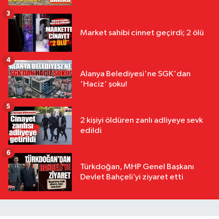
3
Market sahibi cinnet geçirdi; 2 ölü
4
Alanya Belediyesi'ne SGK'dan
'Haciz' şoku!
5
2 kişiyi öldüren zanlı adliyeye sevk
edildi
6
Türkdoğan, MHP Genel Başkanı
Devlet Bahçeli’yi ziyaret etti