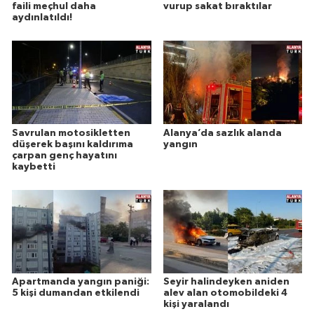
faili meçhul daha
vurup sakat bıraktılar
aydınlatıldı!
Savrulan motosikletten
Alanya’da sazlık alanda
düşerek başını kaldırıma
yangın
çarpan genç hayatını
kaybetti
Apartmanda yangın paniği:
Seyir halindeyken aniden
5 kişi dumandan etkilendi
alev alan otomobildeki 4
kişi yaralandı