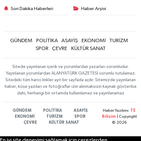
Son Dakika Haberleri
Haber Arşivi
GÜNDEM
POLİTİKA
ASAYİŞ
EKONOMİ
TURİZM
SPOR
ÇEVRE
KÜLTÜR SANAT
Sitede yayınlanan içerik ve yorumlardan yazarları sorumludur.
Yayınlanan yorumlardan ALANYATÜRK GAZETESİ sorumlu tutulamaz.
Sitedeki tüm harici linkler ayrı bir sayfada açılır. Sitemizde yayınlanan
haber, köşe yazıları ve fotoğraflar izin alınmaksızın kaynak gösterilse
dahi, herhangi bir ortamda kullanılamaz ve yayınlanamaz
GÜNDEM
POLİTİKA
ASAYİŞ
Haber Yazılımı:
TE
EKONOMİ
TURİZM
SPOR
Bilişim
| Copyright
ÇEVRE
KÜLTÜR SANAT
© 2026
En iyi site deneyimi sağlamak için çerezlerden