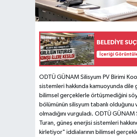
BELEDİYE SU
İçeriği Görüntül
ODTÜ GÜNAM Silisyum PV Birimi Koordi
sistemleri hakkında kamuoyunda dile get
bilimsel gerçeklerle örtüşmediğini sö
bölümünün silisyum tabanlı olduğunu v
olmadığını vurguladı. ODTÜ GÜNAM Sil
Turan, güneş enerjisi sistemleri hakkı
kirletiyor" iddialarının bilimsel gerçe