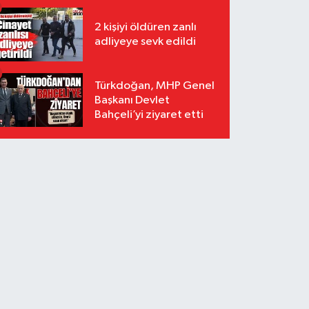
2 kişiyi öldüren zanlı
adliyeye sevk edildi
Türkdoğan, MHP Genel
Başkanı Devlet
Bahçeli’yi ziyaret etti