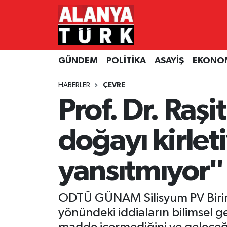
GÜNDEM
Nöbetçi Eczaneler
GÜNDEM
POLİTİKA
ASAYİŞ
EKONO
POLİTİKA
Hava Durumu
HABERLER
ÇEVRE
ASAYİŞ
Namaz Vakitleri
Prof. Dr. Raş
EKONOMİ
Trafik Durumu
doğayı kirlet
TURİZM
Süper Lig Puan Durumu ve Fikstür
yansıtmıyor"
SPOR
Tüm Manşetler
ÇEVRE
Son Dakika Haberleri
ODTÜ GÜNAM Silisyum PV Birimi K
yönündeki iddiaların bilimsel g
KÜLTÜR SANAT
Haber Arşivi