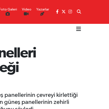
Foto Galeri
Video
Yazarlar
nelleri
çeği
anellerinin çevreyi kirlettiği
 güneş panellerinin zehirli