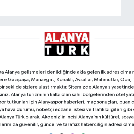
ka Alanya gelişmeleri denildiğinde akla gelen ilk adres olma
e Gazipaşa, Manavgat, Konaklı, Avsallar, Mahmutlar, Oba, 
 bir şekilde sizlere ulaştırmaktır. Sitemizde Alanya siyasetin
iniz. Alanya turizminin kalbi olan sahil bölgelerinden otel yat
or tutkunları için Alanyaspor haberleri, maç sonuçları, puan 
 hava durumu, nöbetçi eczane listesi ve trafik bilgileri gibi
z. Alanya Türk olarak, Akdeniz’in incisi Alanya’nın kültürel, s
larımıza güvenilir, güncel ve tarafsız haberciliğin adresi ol