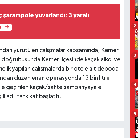
 şarampole yuvarlandı: 3 yaralı
2
e
fından yürütülen çalışmalar kapsamında, Kemer
3
rı doğrultusunda Kemer ilçesinde kaçak alkol ve
elik yapılan çalışmalarda bir otele ait depoda
fından düzenlenen operasyonda 13 bin litre
4
Ele geçirilen kaçak/sahte şampanyaya el
li adli tahkikat başlattı.
5