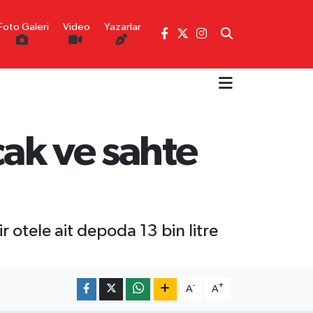
Foto Galeri
Video
Yazarlar
çak ve sahte
 otele ait depoda 13 bin litre
-
+
A
A