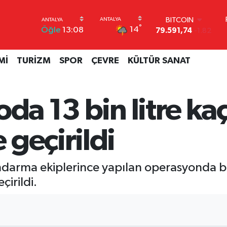
BITCOIN
79.591,74
-1.82
°
14
Öğle
13:08
DOLAR
45,43620
0.02
EURO
Mİ
TURİZM
SPOR
ÇEVRE
KÜLTÜR SANAT
53,38690
0.19
STERLİN
61,60380
0.18
G.ALTIN
oda 13 bin litre ka
6862,09000
0.19
BİST100
14.598,00
0
geçirildi
darma ekiplerince yapılan operasyonda bir
irildi.