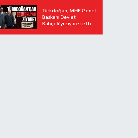
Türkdoğan, MHP Genel
Başkanı Devlet
Bahçeli’yi ziyaret etti