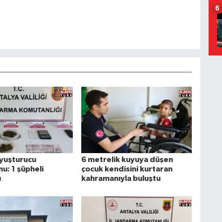
6
uyuşturucu
6 metrelik kuyuya düşen
u: 1 şüpheli
çocuk kendisini kurtaran
ı
kahramanıyla buluştu