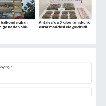
 balkonda çıkan
Antalya'da 5 kilogram skunk
niğe neden oldu
esrar maddesi ele geçirildi