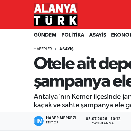
GÜNDEM
Nöbetçi Eczaneler
GÜNDEM
POLİTİKA
ASAYİŞ
EKONO
POLİTİKA
Hava Durumu
HABERLER
ASAYİŞ
ASAYİŞ
Namaz Vakitleri
Otele ait dep
EKONOMİ
Trafik Durumu
şampanya ele 
TURİZM
Süper Lig Puan Durumu ve Fikstür
Antalya'nın Kemer ilçesinde jan
SPOR
Tüm Manşetler
kaçak ve sahte şampanya ele geç
ÇEVRE
Son Dakika Haberleri
HABER MERKEZİ
03.07.2026 - 10:12
EDITÖR
YAYINLANMA
KÜLTÜR SANAT
Haber Arşivi