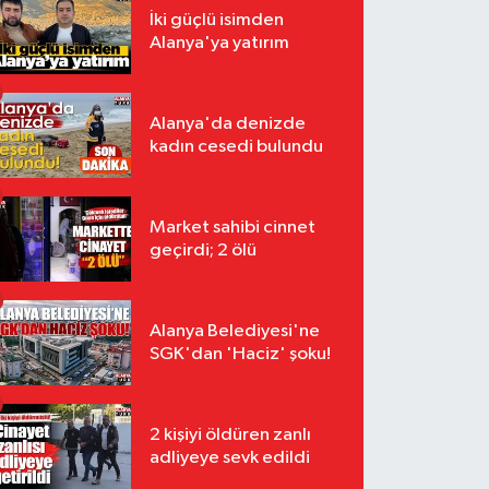
İki güçlü isimden
Alanya'ya yatırım
Alanya'da denizde
kadın cesedi bulundu
Market sahibi cinnet
geçirdi; 2 ölü
Alanya Belediyesi'ne
SGK'dan 'Haciz' şoku!
2 kişiyi öldüren zanlı
adliyeye sevk edildi