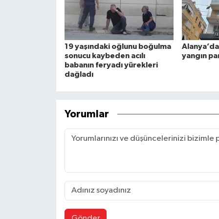
19 yaşındaki oğlunu boğulma
Alanya’da
sonucu kaybeden acılı
yangın pa
babanın feryadı yürekleri
dağladı
Yorumlar
Gönder