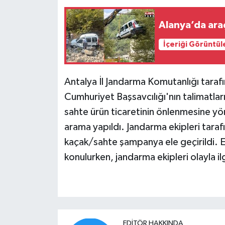
Alanya’da araç
İçeriği Görüntül
Antalya İl Jandarma Komutanlığı tara
Cumhuriyet Başsavcılığı'nın talimatla
sahte ürün ticaretinin önlenmesine yön
arama yapıldı. Jandarma ekipleri tara
kaçak/sahte şampanya ele geçirildi. 
konulurken, jandarma ekipleri olayla ilgi
EDITÖR HAKKINDA