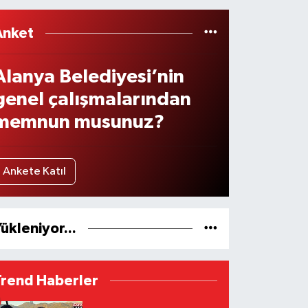
Anket
Alanya Belediyesi’nin
genel çalışmalarından
memnun musunuz?
Ankete Katıl
ükleniyor...
Trend Haberler