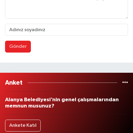
Gönder
Anket
Alanya Belediyesi’nin genel çalışmalarından
memnun musunuz?
Ankete Katıl