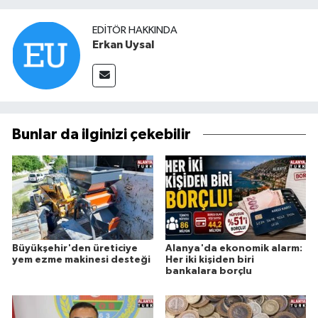
EDITÖR HAKKINDA
Erkan Uysal
Bunlar da ilginizi çekebilir
Büyükşehir'den üreticiye
Alanya'da ekonomik alarm:
yem ezme makinesi desteği
Her iki kişiden biri
bankalara borçlu