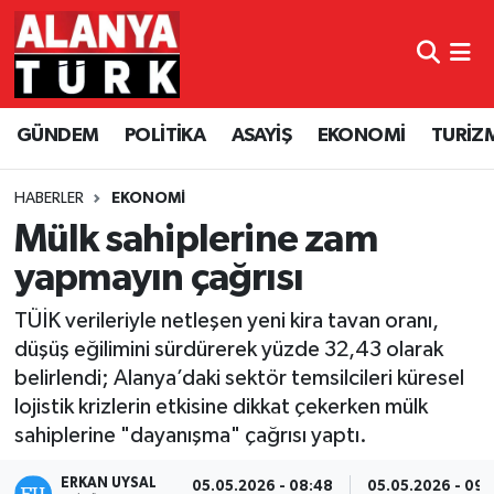
GÜNDEM
Nöbetçi Eczaneler
GÜNDEM
POLİTİKA
ASAYİŞ
EKONOMİ
TURİZ
POLİTİKA
Hava Durumu
ASAYİŞ
Namaz Vakitleri
HABERLER
EKONOMİ
Mülk sahiplerine zam
EKONOMİ
Trafik Durumu
yapmayın çağrısı
TURİZM
Süper Lig Puan Durumu ve Fikstür
TÜİK verileriyle netleşen yeni kira tavan oranı,
düşüş eğilimini sürdürerek yüzde 32,43 olarak
SPOR
Tüm Manşetler
belirlendi; Alanya’daki sektör temsilcileri küresel
lojistik krizlerin etkisine dikkat çekerken mülk
ÇEVRE
Son Dakika Haberleri
sahiplerine "dayanışma" çağrısı yaptı.
KÜLTÜR SANAT
Haber Arşivi
ERKAN UYSAL
05.05.2026 - 08:48
05.05.2026 - 09: