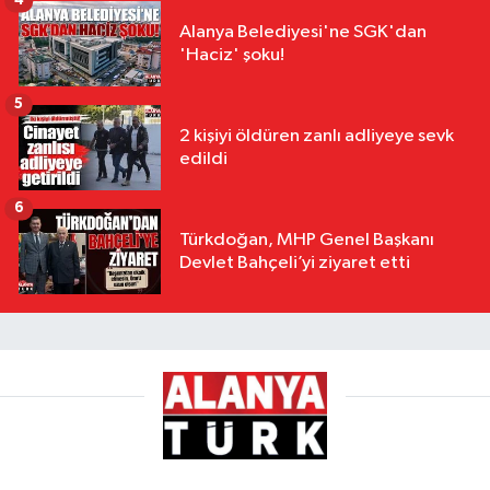
4
Alanya Belediyesi'ne SGK'dan
'Haciz' şoku!
5
2 kişiyi öldüren zanlı adliyeye sevk
edildi
6
Türkdoğan, MHP Genel Başkanı
Devlet Bahçeli’yi ziyaret etti