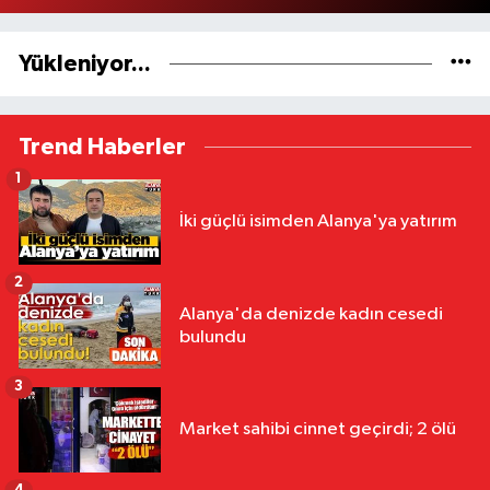
Yükleniyor...
Trend Haberler
1
İki güçlü isimden Alanya'ya yatırım
2
Alanya'da denizde kadın cesedi
bulundu
3
Market sahibi cinnet geçirdi; 2 ölü