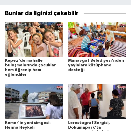
Bunlar da ilginizi çekebilir
Kepez'de mahalle
Manavgat Belediyesi'nden
buluşmalarında çocuklar
yaylalara kütüphane
hem öğrenip hem
desteği
eğlendiler
Kemer’in yeni simgesi:
Lerestograf Sergisi,
Henna Heykeli
Dokumapark'ta