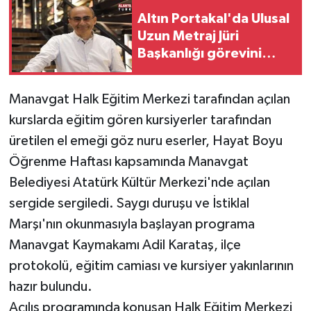
Altın Portakal'da Ulusal
Uzun Metraj Jüri
Başkanlığı görevini
Derviş Zaim yapacak
Manavgat Halk Eğitim Merkezi tarafından açılan
kurslarda eğitim gören kursiyerler tarafından
üretilen el emeği göz nuru eserler, Hayat Boyu
Öğrenme Haftası kapsamında Manavgat
Belediyesi Atatürk Kültür Merkezi'nde açılan
sergide sergiledi. Saygı duruşu ve İstiklal
Marşı'nın okunmasıyla başlayan programa
Manavgat Kaymakamı Adil Karataş, ilçe
protokolü, eğitim camiası ve kursiyer yakınlarının
hazır bulundu.
Açılış programında konuşan Halk Eğitim Merkezi