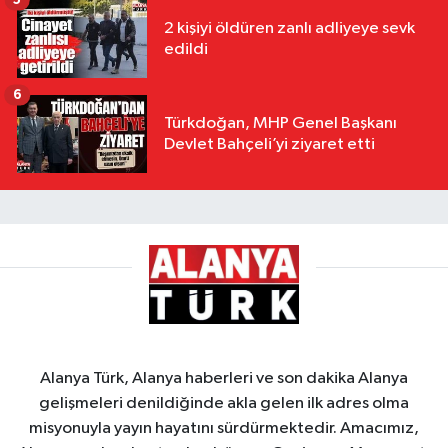
2 kişiyi öldüren zanlı adliyeye sevk
edildi
6
Türkdoğan, MHP Genel Başkanı
Devlet Bahçeli’yi ziyaret etti
Alanya Türk, Alanya haberleri ve son dakika Alanya
gelişmeleri denildiğinde akla gelen ilk adres olma
misyonuyla yayın hayatını sürdürmektedir. Amacımız,