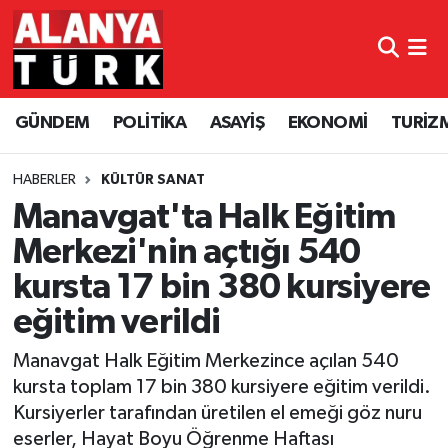
GÜNDEM
Nöbetçi Eczaneler
GÜNDEM
POLİTİKA
ASAYİŞ
EKONOMİ
TURİZ
POLİTİKA
Hava Durumu
ASAYİŞ
Namaz Vakitleri
HABERLER
KÜLTÜR SANAT
Manavgat'ta Halk Eğitim
EKONOMİ
Trafik Durumu
Merkezi'nin açtığı 540
kursta 17 bin 380 kursiyere
TURİZM
Süper Lig Puan Durumu ve Fikstür
eğitim verildi
SPOR
Tüm Manşetler
Manavgat Halk Eğitim Merkezince açılan 540
ÇEVRE
Son Dakika Haberleri
kursta toplam 17 bin 380 kursiyere eğitim verildi.
Kursiyerler tarafından üretilen el emeği göz nuru
KÜLTÜR SANAT
Haber Arşivi
eserler, Hayat Boyu Öğrenme Haftası