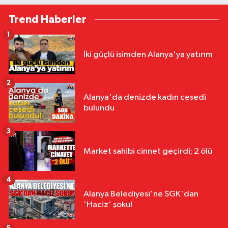
Trend Haberler
1
İki güçlü isimden Alanya'ya yatırım
2
Alanya'da denizde kadın cesedi
bulundu
3
Market sahibi cinnet geçirdi; 2 ölü
4
Alanya Belediyesi'ne SGK'dan
'Haciz' şoku!
5