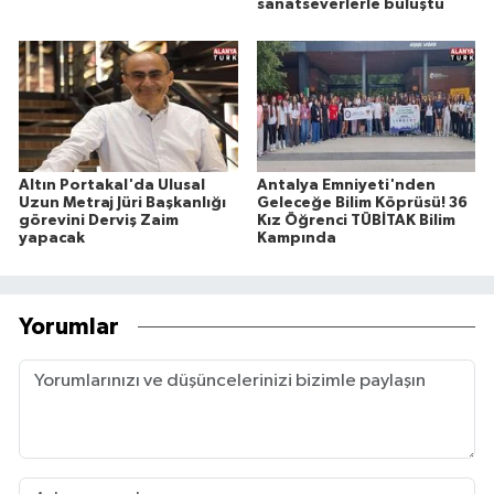
sanatseverlerle buluştu
Altın Portakal'da Ulusal
Antalya Emniyeti'nden
Uzun Metraj Jüri Başkanlığı
Geleceğe Bilim Köprüsü! 36
görevini Derviş Zaim
Kız Öğrenci TÜBİTAK Bilim
yapacak
Kampında
Yorumlar