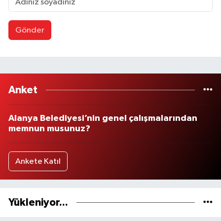
Gönder
Anket
Alanya Belediyesi’nin genel çalışmalarından
memnun musunuz?
Ankete Katıl
Yükleniyor...