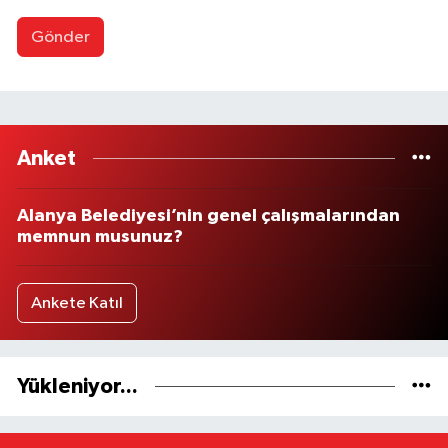
Gönder
Anket
Alanya Belediyesi’nin genel çalışmalarından
memnun musunuz?
Ankete Katıl
Yükleniyor...