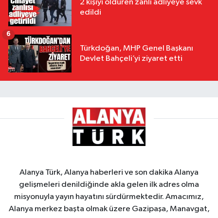
2 kişiyi öldüren zanlı adliyeye sevk
edildi
6
Türkdoğan, MHP Genel Başkanı
Devlet Bahçeli’yi ziyaret etti
Alanya Türk, Alanya haberleri ve son dakika Alanya
gelişmeleri denildiğinde akla gelen ilk adres olma
misyonuyla yayın hayatını sürdürmektedir. Amacımız,
Alanya merkez başta olmak üzere Gazipaşa, Manavgat,