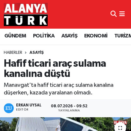
GÜNDEM
Nöbetçi Eczaneler
GÜNDEM
POLİTİKA
ASAYİŞ
EKONOMİ
TURİZ
POLİTİKA
Hava Durumu
ASAYİŞ
Namaz Vakitleri
HABERLER
ASAYİŞ
Hafif ticari araç sulama
EKONOMİ
Trafik Durumu
kanalına düştü
TURİZM
Süper Lig Puan Durumu ve Fikstür
Manavgat'ta hafif ticari araç sulama kanalına
düşerken, kazada yaralanan olmadı.
SPOR
Tüm Manşetler
ERKAN UYSAL
08.07.2026 - 09:52
EDITÖR
YAYINLANMA
ÇEVRE
Son Dakika Haberleri
KÜLTÜR SANAT
Haber Arşivi