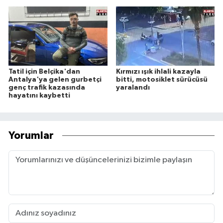
Tatil için Belçika'dan
Kırmızı ışık ihlali kazayla
Antalya'ya gelen gurbetçi
bitti, motosiklet sürücüsü
genç trafik kazasında
yaralandı
hayatını kaybetti
Yorumlar