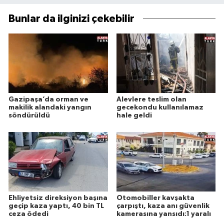
Bunlar da ilginizi çekebilir
Gazipaşa’da orman ve
Alevlere teslim olan
makilik alandaki yangın
gecekondu kullanılamaz
söndürüldü
hale geldi
Ehliyetsiz direksiyon başına
Otomobiller kavşakta
geçip kaza yaptı, 40 bin TL
çarpıştı, kaza anı güvenlik
ceza ödedi
kamerasına yansıdı:1 yaralı