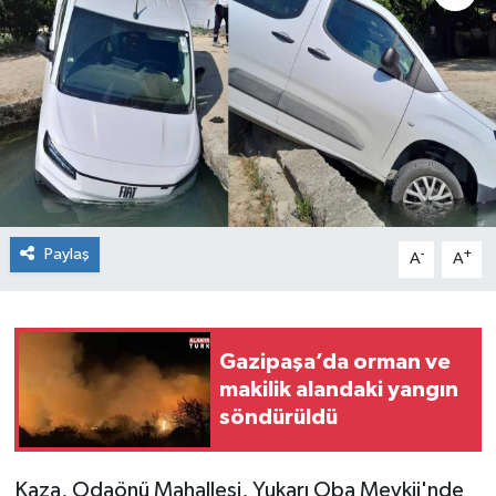
Paylaş
-
+
A
A
Gazipaşa’da orman ve
makilik alandaki yangın
söndürüldü
Kaza, Odaönü Mahallesi, Yukarı Oba Mevkii'nde