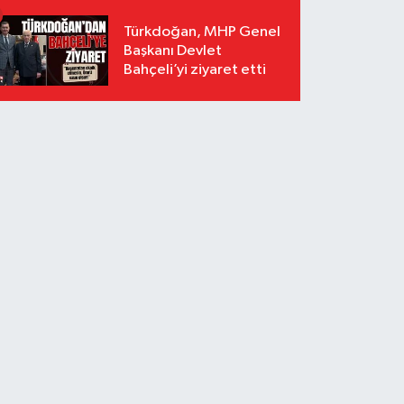
Türkdoğan, MHP Genel
Başkanı Devlet
Bahçeli’yi ziyaret etti