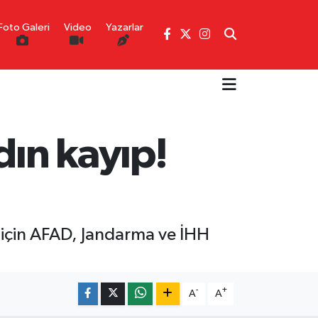
Foto Galeri
Video
Yazarlar
dın kayıp!
 için AFAD, Jandarma ve İHH
-
+
A
A