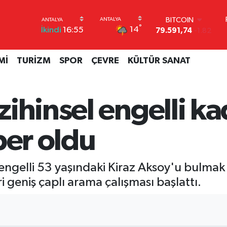
BITCOIN
79.591,74
-1.82
°
DOLAR
14
İkindi
16:55
45,43620
0.02
EURO
Mİ
TURİZM
SPOR
ÇEVRE
KÜLTÜR SANAT
53,38690
0.19
STERLİN
61,60380
0.18
G.ALTIN
ihinsel engelli ka
6862,09000
0.19
BİST100
14.598,00
0
ber oldu
engelli 53 yaşındaki Kiraz Aksoy'u bulmak
geniş çaplı arama çalışması başlattı.