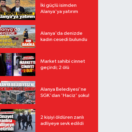
İki güçlü isimden
Alanya'ya yatırım
Alanya'da denizde
kadın cesedi bulundu
Market sahibi cinnet
geçirdi; 2 ölü
Alanya Belediyesi'ne
SGK'dan 'Haciz' şoku!
2 kişiyi öldüren zanlı
adliyeye sevk edildi