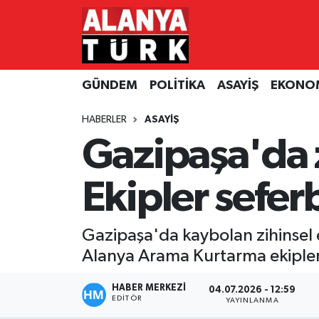
GÜNDEM
Nöbetçi Eczaneler
GÜNDEM
POLİTİKA
ASAYİŞ
EKONO
POLİTİKA
Hava Durumu
HABERLER
ASAYİŞ
ASAYİŞ
Namaz Vakitleri
Gazipaşa'da z
EKONOMİ
Trafik Durumu
Ekipler sefer
TURİZM
Süper Lig Puan Durumu ve Fikstür
Gazipaşa'da kaybolan zihinsel 
SPOR
Tüm Manşetler
Alanya Arama Kurtarma ekipleri 
ÇEVRE
Son Dakika Haberleri
HABER MERKEZİ
04.07.2026 - 12:59
EDITÖR
YAYINLANMA
KÜLTÜR SANAT
Haber Arşivi