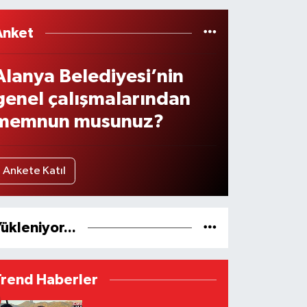
Anket
Alanya Belediyesi’nin
genel çalışmalarından
memnun musunuz?
Ankete Katıl
ükleniyor...
Trend Haberler