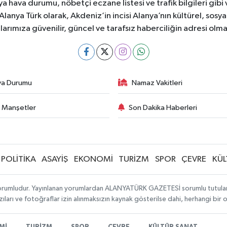
 hava durumu, nöbetçi eczane listesi ve trafik bilgileri gibi
z. Alanya Türk olarak, Akdeniz’in incisi Alanya’nın kültürel, s
larımıza güvenilir, güncel ve tarafsız haberciliğin adresi ol
va Durumu
Namaz Vakitleri
 Manşetler
Son Dakika Haberleri
POLİTİKA
ASAYİŞ
EKONOMİ
TURİZM
SPOR
ÇEVRE
KÜL
orumludur. Yayınlanan yorumlardan ALANYATÜRK GAZETESİ sorumlu tutulamaz. 
ıları ve fotoğraflar izin alınmaksızın kaynak gösterilse dahi, herhangi bir