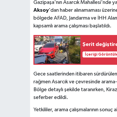
Gazipaşa'nın Asarcık Mahallesi'nde 
Aksoy
'dan haber alınamaması üzerine
bölgede AFAD, Jandarma ve İHH Alanya
kapsamlı arama çalışması başlatıldı.
Şerit değişti
İçeriği Görüntül
Gece saatlerinden itibaren sürdürülen ç
rağmen Asarcık ve çevresinde arama-ta
Bölge detaylı şekilde taranırken, Kira
seferber edildi.
Yetkililer, arama çalışmalarının sonuç 