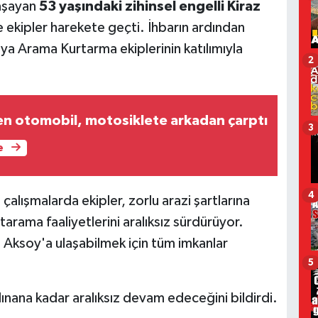
yaşayan
53 yaşındaki zihinsel engelli Kiraz
 ekipler harekete geçti. İhbarın ardından
 Arama Kurtarma ekiplerinin katılımıyla
2
ren otomobil, motosiklete arkadan çarptı
3
e
4
alışmalarda ekipler, zorlu arazi şartlarına
rama faaliyetlerini aralıksız sürdürüyor.
z Aksoy'a ulaşabilmek için tüm imkanlar
5
alınana kadar aralıksız devam edeceğini bildirdi.