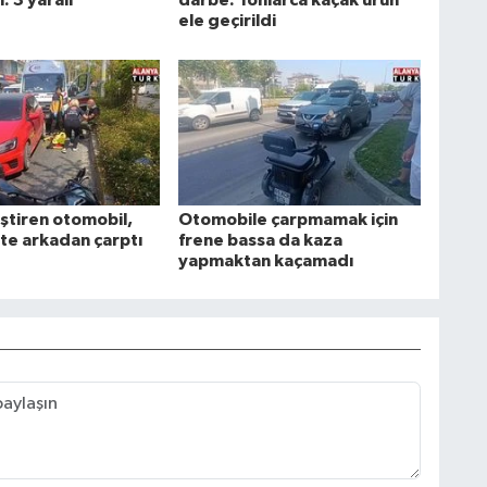
: 3 yaralı
darbe: Tonlarca kaçak ürün
ele geçirildi
iştiren otomobil,
Otomobile çarpmamak için
te arkadan çarptı
frene bassa da kaza
yapmaktan kaçamadı