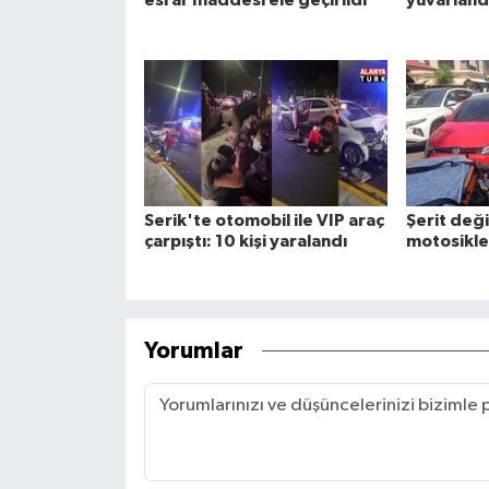
esrar maddesi ele geçirildi
yuvarlandı
Serik'te otomobil ile VIP araç
Şerit değ
çarpıştı: 10 kişi yaralandı
motosikle
Yorumlar