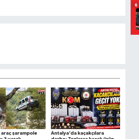
6
 araç şarampole
Antalya’da kaçakçılara