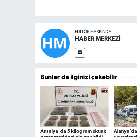
EDITÖR HAKKINDA
HABER MERKEZİ
Bunlar da ilginizi çekebilir
Antalya'da 5 kilogram skunk
Alanya’da