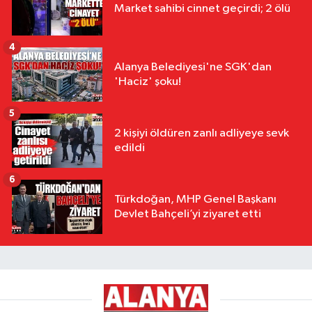
Market sahibi cinnet geçirdi; 2 ölü
4
Alanya Belediyesi'ne SGK'dan
'Haciz' şoku!
5
2 kişiyi öldüren zanlı adliyeye sevk
edildi
6
Türkdoğan, MHP Genel Başkanı
Devlet Bahçeli’yi ziyaret etti