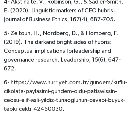
4- Akstinaite, V., Robinson, G., & Sadler-Smith,
E. (2020). Linguistic markers of CEO hubris.
Journal of Business Ethics, 167(4), 687-705.
5- Zeitoun, H., Nordberg, D., & Homberg, F.
(2019). The darkand bright sides of hubris:
Conceptual implications forleadership and
governance research. Leadership, 15(6), 647-
672.
6-
https://www.hurriyet.com.tr/gundem/kuflu-
cikolata-paylasimi-gundem-oldu-patiswissin-
ceosu-elif-asli-yildiz-tunaoglunun-cevabi-buyuk-
tepki-cekti-42450030
.