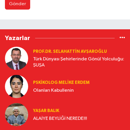
Gönder
Yazarlar
PROF.DR. SELAHATTIN AVŞAROĞLU
Türk Dünyası Şehirlerinde Gönül Yolculuğu:
ŞUŞA
PSKIKOLOG MELIKE ERDEM
Olanları Kabullenin
YAŞAR BALIK
ALAİYE BEYLİĞİ NEREDE!!!