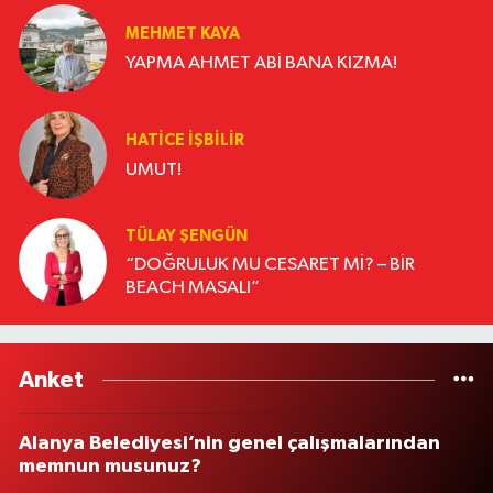
MEHMET KAYA
YAPMA AHMET ABİ BANA KIZMA!
HATICE İŞBİLİR
UMUT!
TÜLAY ŞENGÜN
“DOĞRULUK MU CESARET Mİ? – BİR
BEACH MASALI”
Anket
Alanya Belediyesi’nin genel çalışmalarından
memnun musunuz?