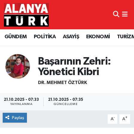
GÜNDEM
Nöbetçi Eczaneler
GÜNDEM
POLİTİKA
ASAYİŞ
EKONOMİ
TURİZ
POLİTİKA
Hava Durumu
ASAYİŞ
Namaz Vakitleri
Başarının Zehri:
EKONOMİ
Trafik Durumu
Yönetici Kibri
DR. MEHMET ÖZTÜRK
TURİZM
Süper Lig Puan Durumu ve Fikstür
SPOR
Tüm Manşetler
21.10.2025 - 07:33
21.10.2025 - 07:35
YAYINLANMA
GÜNCELLEME
ÇEVRE
Son Dakika Haberleri
Paylaş
-
+
A
A
KÜLTÜR SANAT
Haber Arşivi