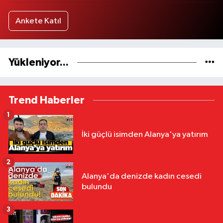
Ankete Katıl
Yükleniyor...
Trend Haberler
1
İki güçlü isimden Alanya'ya yatırım
2
Alanya'da denizde kadın cesedi
bulundu
3