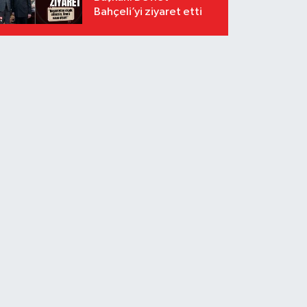
Bahçeli’yi ziyaret etti