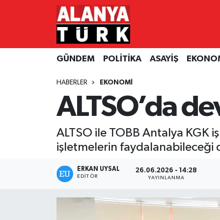
GÜNDEM
Nöbetçi Eczaneler
GÜNDEM
POLİTİKA
ASAYİŞ
EKONO
POLİTİKA
Hava Durumu
HABERLER
EKONOMİ
ASAYİŞ
Namaz Vakitleri
ALTSO’da devl
EKONOMİ
Trafik Durumu
ALTSO ile TOBB Antalya KGK iş 
TURİZM
Süper Lig Puan Durumu ve Fikstür
işletmelerin faydalanabileceği d
SPOR
Tüm Manşetler
ERKAN UYSAL
26.06.2026 - 14:28
EDITÖR
YAYINLANMA
ÇEVRE
Son Dakika Haberleri
KÜLTÜR SANAT
Haber Arşivi