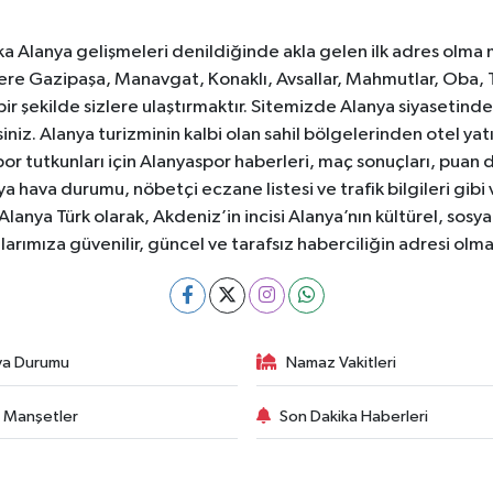
ka Alanya gelişmeleri denildiğinde akla gelen ilk adres olma
e Gazipaşa, Manavgat, Konaklı, Avsallar, Mahmutlar, Oba, 
 bir şekilde sizlere ulaştırmaktır. Sitemizde Alanya siyasetin
iniz. Alanya turizminin kalbi olan sahil bölgelerinden otel yat
or tutkunları için Alanyaspor haberleri, maç sonuçları, puan 
 hava durumu, nöbetçi eczane listesi ve trafik bilgileri gibi
z. Alanya Türk olarak, Akdeniz’in incisi Alanya’nın kültürel, s
larımıza güvenilir, güncel ve tarafsız haberciliğin adresi ol
va Durumu
Namaz Vakitleri
 Manşetler
Son Dakika Haberleri