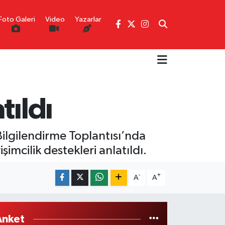
Foto Galeri
Video
Yazarlar
tıldı
ilgilendirme Toplantısı’nda
imcilik destekleri anlatıldı.
-
+
A
A
Anket