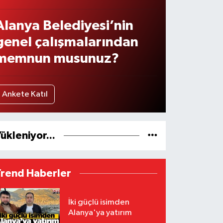
Alanya Belediyesi’nin
genel çalışmalarından
memnun musunuz?
Ankete Katıl
ükleniyor...
Trend Haberler
İki güçlü isimden
Alanya'ya yatırım