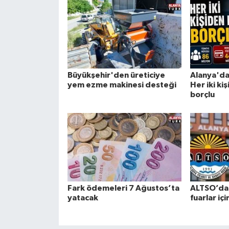
Büyükşehir'den üreticiye
Alanya'da
yem ezme makinesi desteği
Her iki ki
borçlu
Fark ödemeleri 7 Ağustos’ta
ALTSO’dan
yatacak
fuarlar iç