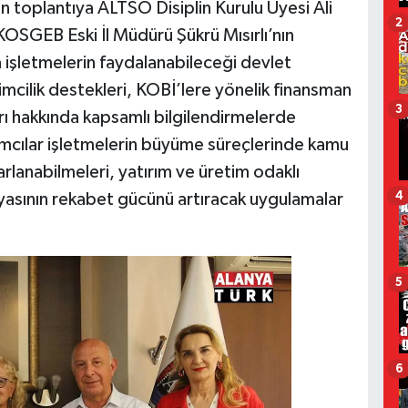
 toplantıya ALTSO Disiplin Kurulu Üyesi Ali
2
 KOSGEB Eski İl Müdürü Şükrü Mısırlı’nın
 işletmelerin faydalanabileceği devlet
imcilik destekleri, KOBİ’lere yönelik finansman
3
ı hakkında kapsamlı bilgilendirmelerde
mcılar işletmelerin büyüme süreçlerinde kamu
rlanabilmeleri, yatırım ve üretim odaklı
4
ünyasının rekabet gücünü artıracak uygulamalar
5
6