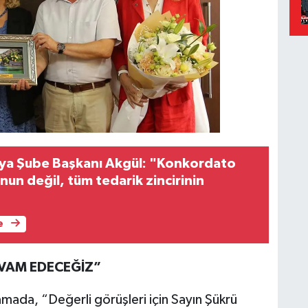
ya Şube Başkanı Akgül: "Konkordato
un değil, tüm tedarik zincirinin
e
EVAM EDECEĞİZ”
amada, “Değerli görüşleri için Sayın Şükrü