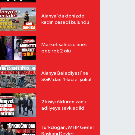
Alanya'da denizde
kadın cesedi bulundu
Market sahibi cinnet
geçirdi; 2 ölü
Alanya Belediyesi'ne
SGK'dan 'Haciz' şoku!
2 kişiyi öldüren zanlı
adliyeye sevk edildi
Türkdoğan, MHP Genel
Başkanı Devlet