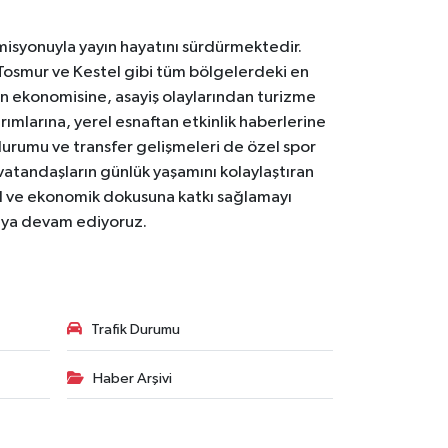
 misyonuyla yayın hayatını sürdürmektedir.
Tosmur ve Kestel gibi tüm bölgelerdeki en
den ekonomisine, asayiş olaylarından turizme
ırımlarına, yerel esnaftan etkinlik haberlerine
durumu ve transfer gelişmeleri de özel spor
 vatandaşların günlük yaşamını kolaylaştıran
osyal ve ekonomik dokusuna katkı sağlamayı
maya devam ediyoruz.
Trafik Durumu
Haber Arşivi