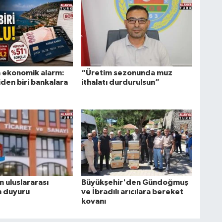
 ekonomik alarm:
“Üretim sezonunda muz
şiden biri bankalara
ithalatı durdurulsun”
 uluslararası
Büyükşehir'den Gündoğmuş
in duyuru
ve İbradılı arıcılara bereket
kovanı