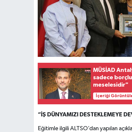
MÜSİAD Antal
sadece borçlun
meselesidir"
İçeriği Görüntül
“İŞ DÜNYAMIZI DESTEKLEMEYE D
Eğitimle ilgili ALTSO’dan yapılan açıkl