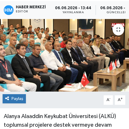
HABER MERKEZİ
06.06.2026 - 13:44
06.06.2026 - 1
EDITÖR
YAYINLANMA
GÜNCELLEM
Paylaş
-
+
A
A
Alanya Alaaddin Keykubat Üniversitesi (ALKÜ)
toplumsal projelere destek vermeye devam