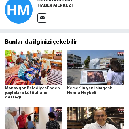
HABER MERKEZİ
Bunlar da ilginizi çekebilir
Manavgat Belediyesi'nden
Kemer’in yeni simgesi:
yaylalara kütüphane
Henna Heykeli
desteği