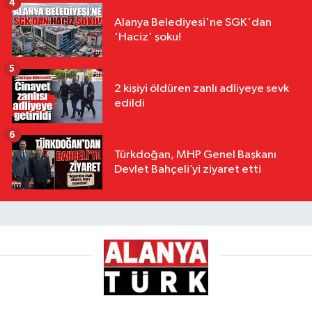
4
Alanya Belediyesi'ne SGK'dan
'Haciz' şoku!
5
2 kişiyi öldüren zanlı adliyeye sevk
edildi
6
Türkdoğan, MHP Genel Başkanı
Devlet Bahçeli’yi ziyaret etti