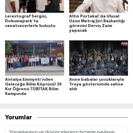
Lerestograf Sergisi,
Altın Portakal'da Ulusal
Dokumapark'ta
Uzun Metraj Jüri Başkanlığı
sanatseverlerle buluştu
görevini Derviş Zaim
yapacak
Antalya Emniyeti'nden
Anne babalar çocuklarıyla
Geleceğe Bilim Köprüsü! 36
Troya gösterisinde sahne
Kız Öğrenci TÜBİTAK Bilim
aldı
Kampında
Yorumlar