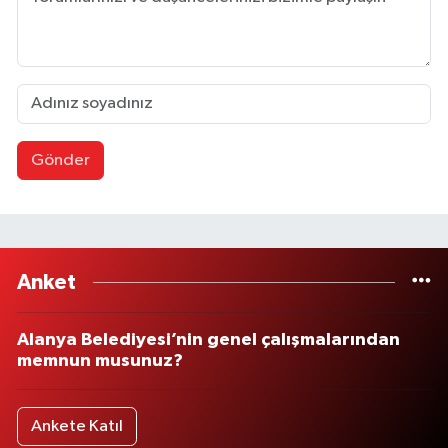
Gönder
Anket
Alanya Belediyesi’nin genel çalışmalarından
memnun musunuz?
Ankete Katıl