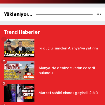
Yükleniyor...
Trend Haberler
1
İki güçlü isimden Alanya'ya yatırım
2
Alanya'da denizde kadın cesedi
bulundu
3
Market sahibi cinnet geçirdi; 2 ölü