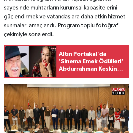
sayesinde muhtarların kurumsal kapasitelerini
güçlendirmek ve vatandaşlara daha etkin hizmet
sunmaları amaçlandı. Program toplu fotoğraf
çekimiyle sona erdi.
Altın Portakal'da
'Sinema Emek Ödülleri'
Abdurrahman Keskiner
ve Suzan Kardeş'e
verilecek