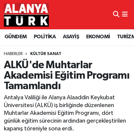
GÜNDEM
Nöbetçi Eczaneler
GÜNDEM
POLİTİKA
ASAYİŞ
EKONOMİ
TURİZ
POLİTİKA
Hava Durumu
ASAYİŞ
Namaz Vakitleri
HABERLER
KÜLTÜR SANAT
ALKÜ'de Muhtarlar
EKONOMİ
Trafik Durumu
Akademisi Eğitim Programı
Tamamlandı
TURİZM
Süper Lig Puan Durumu ve Fikstür
Antalya Valiliği ile Alanya Alaaddin Keykubat
SPOR
Tüm Manşetler
Üniversitesi (ALKÜ) iş birliğinde düzenlenen
Muhtarlar Akademisi Eğitim Programı, dört
ÇEVRE
Son Dakika Haberleri
günlük eğitim sürecinin ardından gerçekleştirilen
kapanış töreniyle sona erdi.
KÜLTÜR SANAT
Haber Arşivi