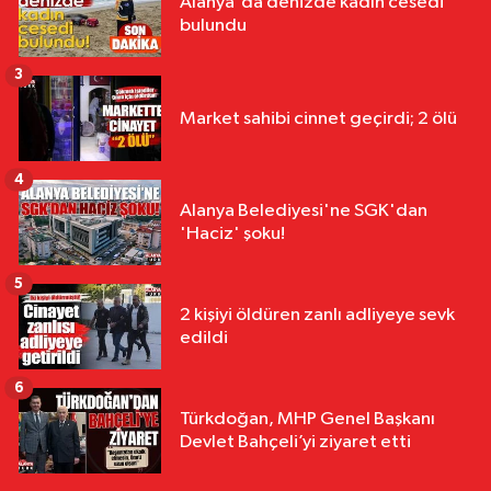
Alanya'da denizde kadın cesedi
bulundu
3
Market sahibi cinnet geçirdi; 2 ölü
4
Alanya Belediyesi'ne SGK'dan
'Haciz' şoku!
5
2 kişiyi öldüren zanlı adliyeye sevk
edildi
6
Türkdoğan, MHP Genel Başkanı
Devlet Bahçeli’yi ziyaret etti