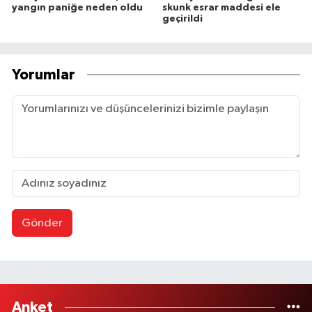
yangın paniğe neden oldu
skunk esrar maddesi ele
geçirildi
Yorumlar
Gönder
Anket