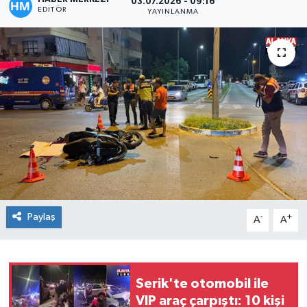
03.07.2026 - 09:16
EDITÖR
YAYINLANMA
Paylaş
-
+
A
A
Serik'te otomobil ile
VIP araç çarpıştı: 10 kişi