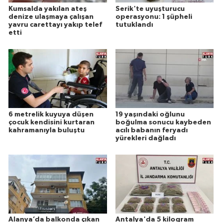
Kumsalda yakılan ateş
Serik'te uyuşturucu
denize ulaşmaya çalışan
operasyonu: 1 şüpheli
yavru carettayı yakıp telef
tutuklandı
etti
6 metrelik kuyuya düşen
19 yaşındaki oğlunu
çocuk kendisini kurtaran
boğulma sonucu kaybeden
kahramanıyla buluştu
acılı babanın feryadı
yürekleri dağladı
Alanya’da balkonda çıkan
Antalya'da 5 kilogram