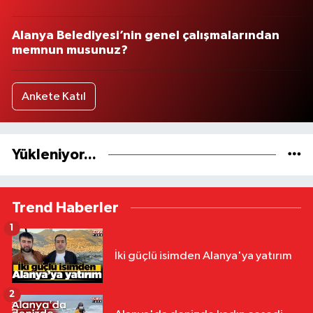
Alanya Belediyesi’nin genel çalışmalarından
memnun musunuz?
Ankete Katıl
Yükleniyor...
Trend Haberler
1
İki güçlü isimden Alanya'ya yatırım
2