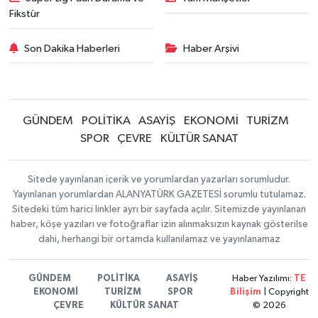
Fikstür
Son Dakika Haberleri
Haber Arşivi
GÜNDEM
POLİTİKA
ASAYİŞ
EKONOMİ
TURİZM
SPOR
ÇEVRE
KÜLTÜR SANAT
Sitede yayınlanan içerik ve yorumlardan yazarları sorumludur.
Yayınlanan yorumlardan ALANYATÜRK GAZETESİ sorumlu tutulamaz.
Sitedeki tüm harici linkler ayrı bir sayfada açılır. Sitemizde yayınlanan
haber, köşe yazıları ve fotoğraflar izin alınmaksızın kaynak gösterilse
dahi, herhangi bir ortamda kullanılamaz ve yayınlanamaz
GÜNDEM
POLİTİKA
ASAYİŞ
Haber Yazılımı:
TE
EKONOMİ
TURİZM
SPOR
Bilişim
| Copyright
ÇEVRE
KÜLTÜR SANAT
© 2026