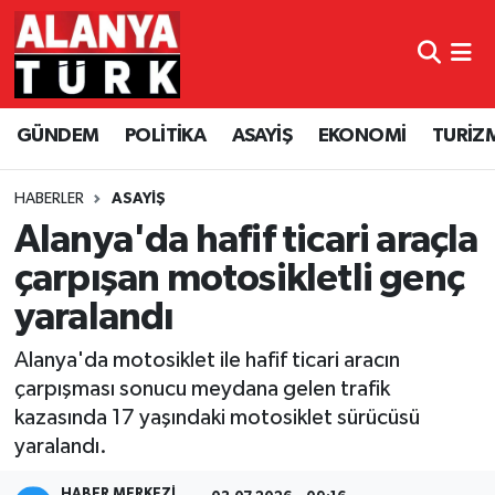
GÜNDEM
Nöbetçi Eczaneler
GÜNDEM
POLİTİKA
ASAYİŞ
EKONOMİ
TURİZ
POLİTİKA
Hava Durumu
ASAYİŞ
Namaz Vakitleri
HABERLER
ASAYİŞ
Alanya'da hafif ticari araçla
EKONOMİ
Trafik Durumu
çarpışan motosikletli genç
yaralandı
TURİZM
Süper Lig Puan Durumu ve Fikstür
Alanya'da motosiklet ile hafif ticari aracın
SPOR
Tüm Manşetler
çarpışması sonucu meydana gelen trafik
kazasında 17 yaşındaki motosiklet sürücüsü
ÇEVRE
Son Dakika Haberleri
yaralandı.
KÜLTÜR SANAT
Haber Arşivi
HABER MERKEZİ