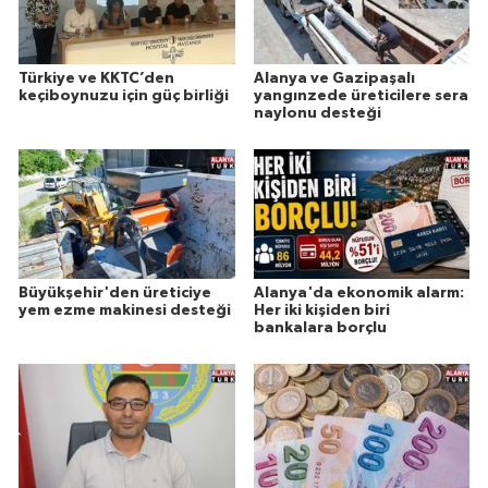
Türkiye ve KKTC’den
Alanya ve Gazipaşalı
keçiboynuzu için güç birliği
yangınzede üreticilere sera
naylonu desteği
Büyükşehir'den üreticiye
Alanya'da ekonomik alarm:
yem ezme makinesi desteği
Her iki kişiden biri
bankalara borçlu