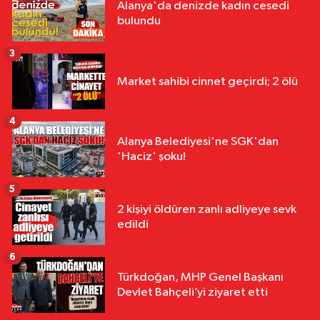
Alanya'da denizde kadın cesedi
bulundu
3
Market sahibi cinnet geçirdi; 2 ölü
4
Alanya Belediyesi'ne SGK'dan
'Haciz' şoku!
5
2 kişiyi öldüren zanlı adliyeye sevk
edildi
6
Türkdoğan, MHP Genel Başkanı
Devlet Bahçeli’yi ziyaret etti