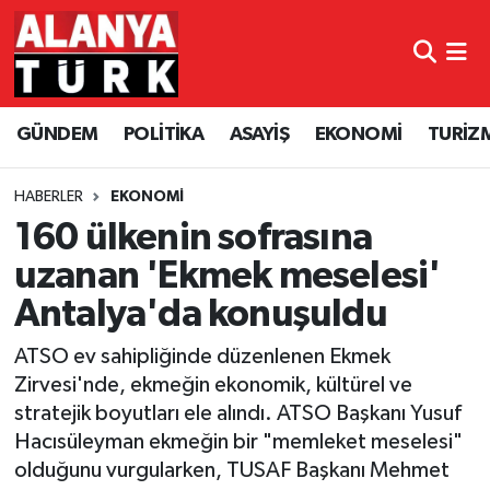
GÜNDEM
Nöbetçi Eczaneler
GÜNDEM
POLİTİKA
ASAYİŞ
EKONOMİ
TURİZ
POLİTİKA
Hava Durumu
ASAYİŞ
Namaz Vakitleri
HABERLER
EKONOMİ
160 ülkenin sofrasına
EKONOMİ
Trafik Durumu
uzanan 'Ekmek meselesi'
Antalya'da konuşuldu
TURİZM
Süper Lig Puan Durumu ve Fikstür
ATSO ev sahipliğinde düzenlenen Ekmek
SPOR
Tüm Manşetler
Zirvesi'nde, ekmeğin ekonomik, kültürel ve
stratejik boyutları ele alındı. ATSO Başkanı Yusuf
ÇEVRE
Son Dakika Haberleri
Hacısüleyman ekmeğin bir "memleket meselesi"
olduğunu vurgularken, TUSAF Başkanı Mehmet
KÜLTÜR SANAT
Haber Arşivi