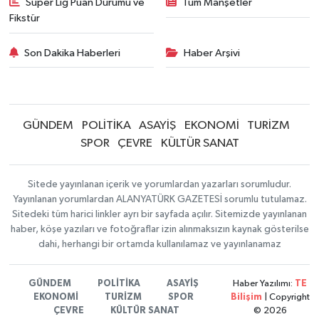
Süper Lig Puan Durumu ve
Tüm Manşetler
Fikstür
Son Dakika Haberleri
Haber Arşivi
GÜNDEM
POLİTİKA
ASAYİŞ
EKONOMİ
TURİZM
SPOR
ÇEVRE
KÜLTÜR SANAT
Sitede yayınlanan içerik ve yorumlardan yazarları sorumludur.
Yayınlanan yorumlardan ALANYATÜRK GAZETESİ sorumlu tutulamaz.
Sitedeki tüm harici linkler ayrı bir sayfada açılır. Sitemizde yayınlanan
haber, köşe yazıları ve fotoğraflar izin alınmaksızın kaynak gösterilse
dahi, herhangi bir ortamda kullanılamaz ve yayınlanamaz
GÜNDEM
POLİTİKA
ASAYİŞ
Haber Yazılımı:
TE
EKONOMİ
TURİZM
SPOR
Bilişim
| Copyright
ÇEVRE
KÜLTÜR SANAT
© 2026